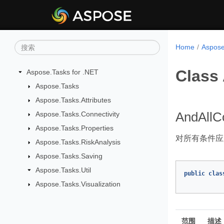
Home
Aspos
Class
Aspose.Tasks for .NET
Aspose.Tasks
Aspose.Tasks.Attributes
Aspose.Tasks.Connectivity
AndAllC
Aspose.Tasks.Properties
对所有条件应用逻
Aspose.Tasks.RiskAnalysis
Aspose.Tasks.Saving
Aspose.Tasks.Util
public
clas
Aspose.Tasks.Visualization
范围
描述