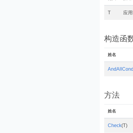
T
应用
构造函
姓名
AndAllCond
方法
姓名
Check
(T)