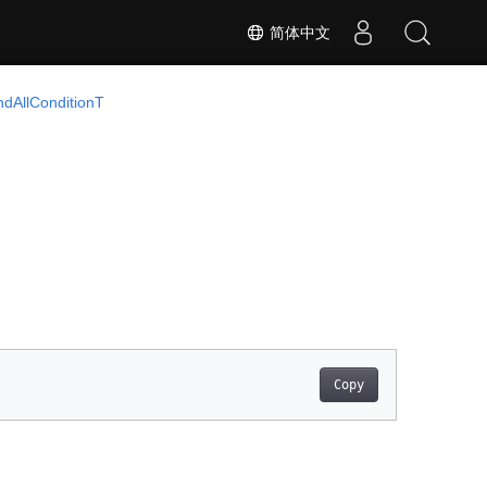
简体中文
ndAllConditionT
Copy