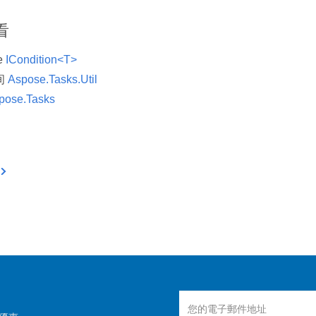
看
ce
ICondition<T>
间
Aspose.Tasks.Util
pose.Tasks