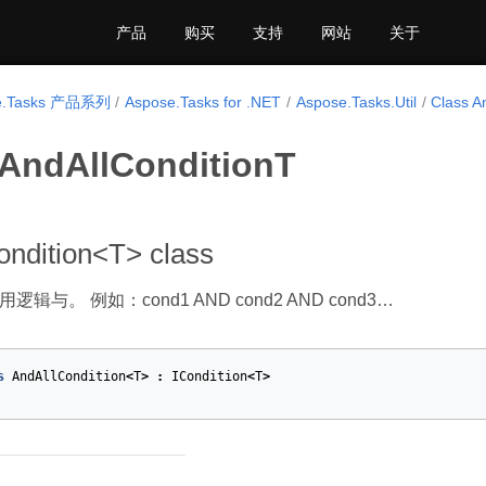
产品
购买
支持
网站
关于
e.Tasks 产品系列
Aspose.Tasks for .NET
Aspose.Tasks.Util
Class A
 AndAllConditionT
ondition<T> class
辑与。 例如：cond1 AND cond2 AND cond3…
s
AndAllCondition
<
T
>
:
ICondition
<
T
>