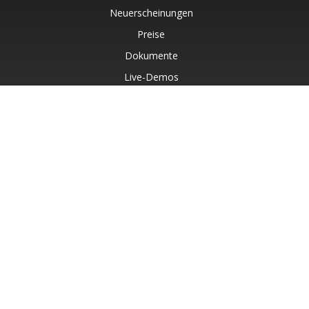
Neuerscheinungen
Preise
Dokumente
Live-Demos
Kostenloser Support
Kostenlose Beratung
Kostenpflichtiger Support
Blog
Websites
Über
© Aspose Pty Ltd 2001-2026. Alle Rechte vorbehalten.
Datenschutzrichtlinie
Nutzungsbedingungen
Kontakt