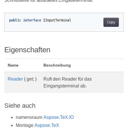
Schnittstelle für abstraktes Eingabeterminal.
public
interface
IInputTerminal
Copy
Eigenschaften
Name
Beschreibung
Reader
{ get; }
Ruft den Reader für das
Eingangsterminal ab.
Siehe auch
namensraum
Aspose.TeX.IO
Montage
Aspose.TeX