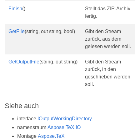
Finish
()
Stellt das ZIP-Archiv
fertig.
GetFile
(string, out string, bool)
Gibt den Stream
zurück, aus dem
gelesen werden soll.
GetOutputFile
(string, out string)
Gibt den Stream
zurück, in den
geschrieben werden
soll.
Siehe auch
interface
IOutputWorkingDirectory
namensraum
Aspose.TeX.IO
Montage
Aspose.TeX