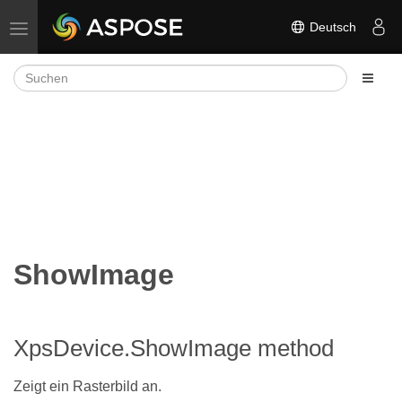
Deutsch
Navigation umschalten
ShowImage
XpsDevice.ShowImage method
Zeigt ein Rasterbild an.