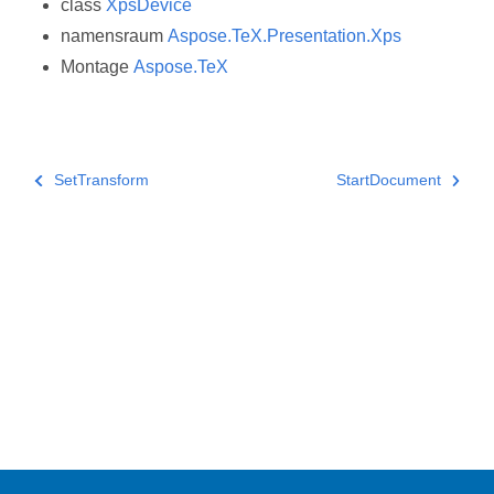
class
XpsDevice
namensraum
Aspose.TeX.Presentation.Xps
Montage
Aspose.TeX
SetTransform
StartDocument