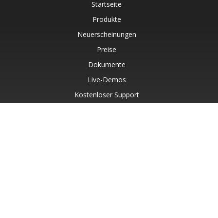
Startseite
Produkte
Neuerscheinungen
Preise
Dokumente
Live-Demos
Kostenloser Support
Kostenlose Beratung
Kostenpflichtiger Support
Blog
Websites
Über