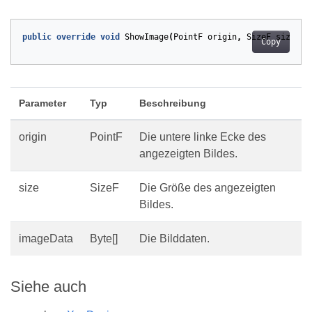
public
override
void
ShowImage
(
PointF
origin
,
SizeF
size
,
b
Copy
Parameter
Typ
Beschreibung
origin
PointF
Die untere linke Ecke des
angezeigten Bildes.
size
SizeF
Die Größe des angezeigten
Bildes.
imageData
Byte[]
Die Bilddaten.
Siehe auch