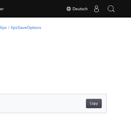
Deutsch
er
.Xps
XpsSaveOptions
Copy