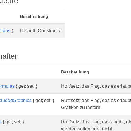
kteure
Beschreibung
tions
()
Default_Constructor
haften
Beschreibung
ormulas
{ get; set; }
Holt/setzt das Flag, das es erlau
cludedGraphics
{ get; set; }
Ruft/setzt das Flag, das es erl
Grafiken zu rastern.
s
{ get; set; }
Ruft/setzt das Flag, das angibt, ob
werden sollen oder nicht.