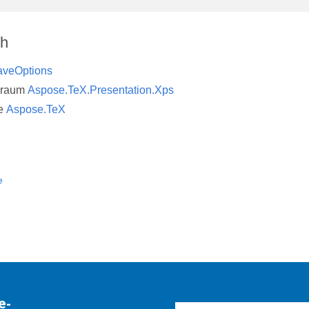
ch
aveOptions
sraum
Aspose.TeX.Presentation.Xps
e
Aspose.TeX
e
e-