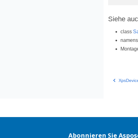
Siehe au
class
S
namen
Montag
XpsDevic
Abonnieren Sie Aspos