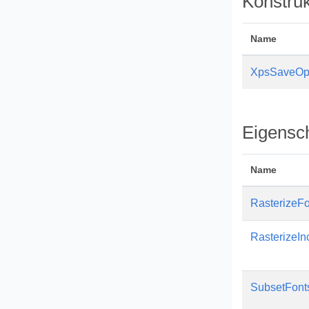
Konstru
Name
XpsSaveOp
Eigensc
Name
RasterizeF
RasterizeIn
SubsetFont