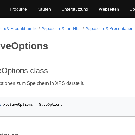
Produkte
Kaufen
Unterstützung
Webseiten
Üb
.TeX-Produktfamilie
Aspose.TeX für .NET
Aspose.TeX.Presentation
veOptions
Options class
ptionen zum Speichern in XPS darstellt.
s
XpsSaveOptions
:
SaveOptions