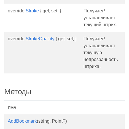
override
Stroke
{ get; set; }
Получает/
устанавливает
текущий штрих.
override
StrokeOpacity
{ get; set; }
Получает/
устанавливает
текущую
непрозрачность
штриха.
Методы
Имя
AddBookmark
(string, PointF)