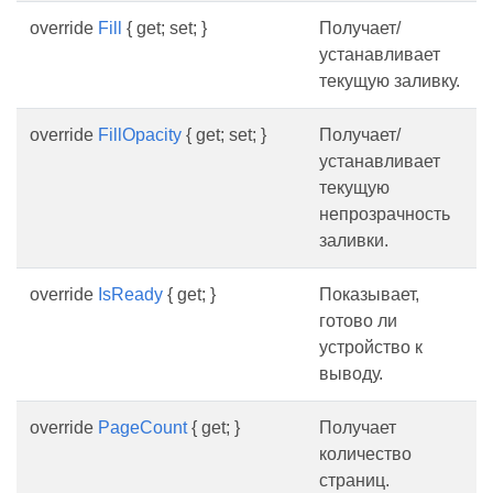
override
Fill
{ get; set; }
Получает/
устанавливает
текущую заливку.
override
FillOpacity
{ get; set; }
Получает/
устанавливает
текущую
непрозрачность
заливки.
override
IsReady
{ get; }
Показывает,
готово ли
устройство к
выводу.
override
PageCount
{ get; }
Получает
количество
страниц.