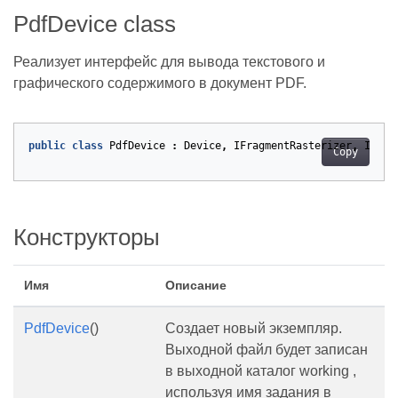
PdfDevice class
Реализует интерфейс для вывода текстового и
графического содержимого в документ PDF.
public
class
PdfDevice
:
Device
,
IFragmentRasterizer
,
IInte
Copy
Конструкторы
Имя
Описание
PdfDevice
()
Создает новый экземпляр.
Выходной файл будет записан
в выходной каталог working ,
используя имя задания в