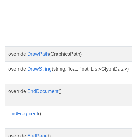
override
DrawPath
(GraphicsPath)
override
DrawString
(string, float, float, List<GlyphData>)
override
EndDocument
()
EndFragment
()
override
EndPage
()