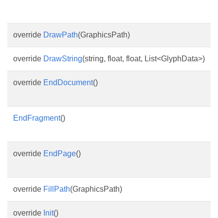
override
DrawPath
(GraphicsPath)
override
DrawString
(string, float, float, List<GlyphData>)
override
EndDocument
()
EndFragment
()
override
EndPage
()
override
FillPath
(GraphicsPath)
override
Init
()