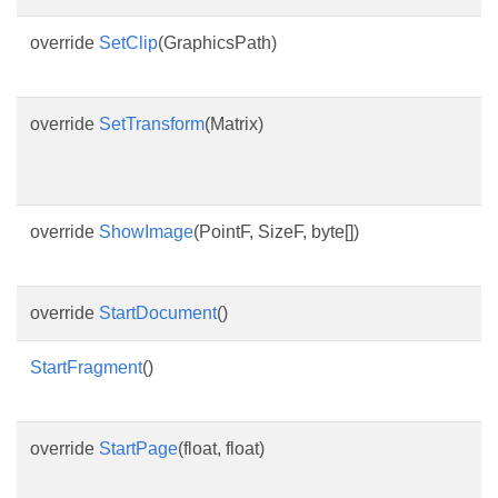
override
SetClip
(GraphicsPath)
override
SetTransform
(Matrix)
override
ShowImage
(PointF, SizeF, byte[])
override
StartDocument
()
StartFragment
()
override
StartPage
(float, float)