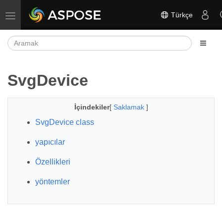
Türkçe
Gezinmeyi aç/kapat
SvgDevice
İçindekiler
[
Saklamak
]
SvgDevice class
yapıcılar
Özellikleri
yöntemler