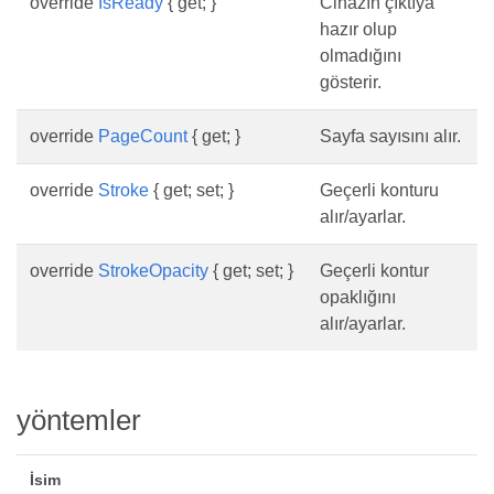
override
IsReady
{ get; }
Cihazın çıktıya
hazır olup
olmadığını
gösterir.
override
PageCount
{ get; }
Sayfa sayısını alır.
override
Stroke
{ get; set; }
Geçerli konturu
alır/ayarlar.
override
StrokeOpacity
{ get; set; }
Geçerli kontur
opaklığını
alır/ayarlar.
yöntemler
İsim