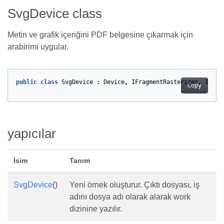
SvgDevice class
Metin ve grafik içeriğini PDF belgesine çıkarmak için
arabirimi uygular.
public
class
SvgDevice
:
Device
,
IFragmentRasterizer
,
IInte
Copy
yapıcılar
İsim
Tanım
SvgDevice
()
Yeni örnek oluşturur. Çıktı dosyası, iş
adını dosya adı olarak alarak work
dizinine yazılır.