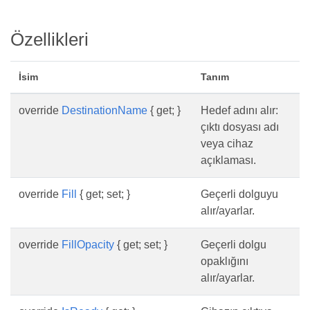
Özellikleri
İsim
Tanım
override
DestinationName
{ get; }
Hedef adını alır:
çıktı dosyası adı
veya cihaz
açıklaması.
override
Fill
{ get; set; }
Geçerli dolguyu
alır/ayarlar.
override
FillOpacity
{ get; set; }
Geçerli dolgu
opaklığını
alır/ayarlar.