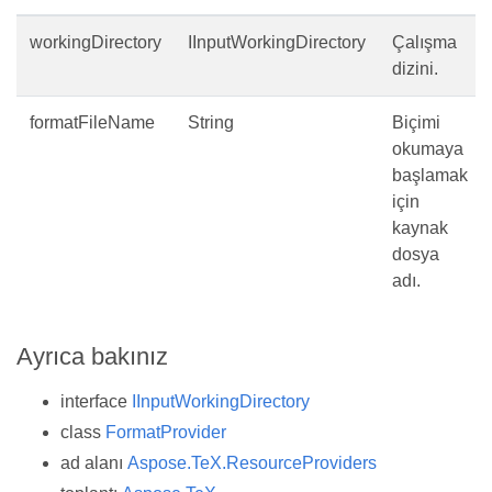
workingDirectory
IInputWorkingDirectory
Çalışma
dizini.
formatFileName
String
Biçimi
okumaya
başlamak
için
kaynak
dosya
adı.
Ayrıca bakınız
interface
IInputWorkingDirectory
class
FormatProvider
ad alanı
Aspose.TeX.ResourceProviders