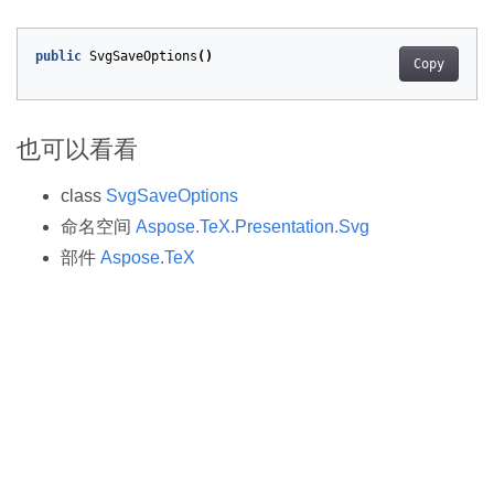
public
SvgSaveOptions
()
Copy
也可以看看
class
SvgSaveOptions
命名空间
Aspose.TeX.Presentation.Svg
部件
Aspose.TeX