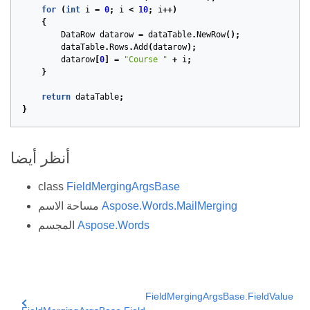
for
(
int
i
=
0
;
i
<
10
;
i
++)
{
DataRow
datarow
=
dataTable
.
NewRow
();
dataTable
.
Rows
.
Add
(
datarow
);
datarow
[
0
]
=
"Course "
+
i
;
}
return
dataTable
;
}
أنظر أيضا
class
FieldMergingArgsBase
Aspose.Words.MailMerging
مساحة الاسم
Aspose.Words
المجسم
FieldMergingArgsBase.FieldValue