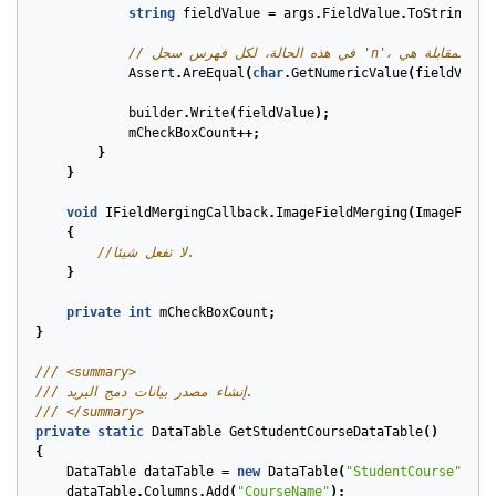
string
fieldValue
=
args
.
FieldValue
.
ToString
();
Assert
.
AreEqual
(
char
.
GetNumericValue
(
fieldValue
builder
.
Write
(
fieldValue
);
mCheckBoxCount
++;
}
}
void
IFieldMergingCallback
.
ImageFieldMerging
(
ImageField
{
//لا تفعل شيئا.
}
private
int
mCheckBoxCount
;
}
/// <summary>
/// إنشاء مصدر بيانات دمج البريد.
/// </summary>
private
static
DataTable
GetStudentCourseDataTable
()
{
DataTable
dataTable
=
new
DataTable
(
"StudentCourse"
);
dataTable
.
Columns
.
Add
(
"CourseName"
);