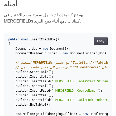
أمثلة
يوضح كيفية إدراج حقول نموذج مربع الاختيار في
MERGEFIELDs كبيانات دمج أثناء دمج البريد.
public
void
InsertCheckBox
()
Copy
{
Document
doc
=
new
Document
();
DocumentBuilder
builder
=
new
DocumentBuilder
(
doc
);
ريد
builder
.
StartTable
();
builder
.
InsertCell
();
builder
.
InsertField
(
" MERGEFIELD  TableStart:StudentCou
builder
.
InsertCell
();
builder
.
InsertField
(
" MERGEFIELD  CourseName "
);
builder
.
InsertCell
();
builder
.
InsertField
(
" MERGEFIELD  TableEnd:StudentCours
builder
.
EndTable
();
doc
.
MailMerge
.
FieldMergingCallback
=
new
HandleMergeFie