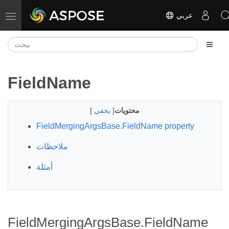
عربي
تبديل التنقل
FieldName
محتويات
[
يخفي
]
FieldMergingArgsBase.FieldName property
ملاحظات
أمثلة
FieldMergingArgsBase.FieldName