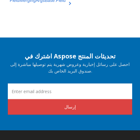
FieldMergingArgsBase.Field
اشترك في Aspose تحديثات المنتج
احصل على رسائل إخبارية وعروض شهرية يتم توصيلها مباشرة إلى
صندوق البريد الخاص بك.
إرسال