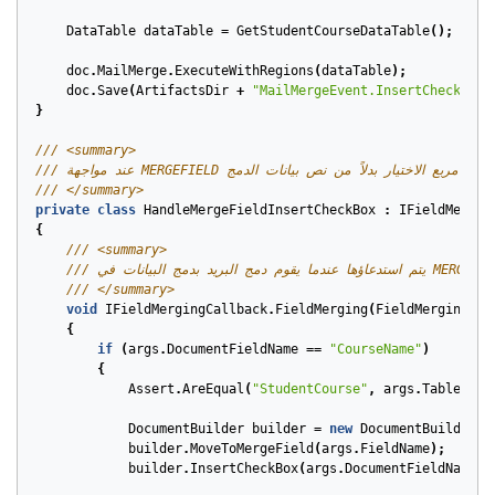
DataTable
dataTable
=
GetStudentCourseDataTable
();
doc
.
MailMerge
.
ExecuteWithRegions
(
dataTable
);
doc
.
Save
(
ArtifactsDir
+
"MailMergeEvent.InsertCheckBox.
}
/// <summary>
/// </summary>
private
class
HandleMergeFieldInsertCheckBox
:
IFieldMergin
{
/// <summary>
 عندما يقوم دمج البريد بدمج البيانات في MERGEFIELD.
/// </summary>
void
IFieldMergingCallback
.
FieldMerging
(
FieldMergingArg
{
if
(
args
.
DocumentFieldName
==
"CourseName"
)
{
Assert
.
AreEqual
(
"StudentCourse"
,
args
.
TableName
DocumentBuilder
builder
=
new
DocumentBuilder
(
a
builder
.
MoveToMergeField
(
args
.
FieldName
);
builder
.
InsertCheckBox
(
args
.
DocumentFieldName
+