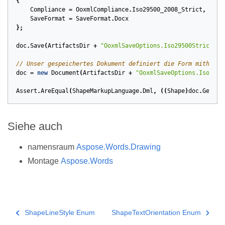
{
Compliance
=
OoxmlCompliance
.
Iso29500_2008_Strict
,
SaveFormat
=
SaveFormat
.
Docx
};
doc
.
Save
(
ArtifactsDir
+
"OoxmlSaveOptions.Iso29500Strict.do
// Unser gespeichertes Dokument definiert die Form mithilfe
doc
=
new
Document
(
ArtifactsDir
+
"OoxmlSaveOptions.Iso2950
Assert
.
AreEqual
(
ShapeMarkupLanguage
.
Dml
,
((
Shape
)
doc
.
GetChi
Siehe auch
namensraum
Aspose.Words.Drawing
Montage
Aspose.Words
ShapeLineStyle Enum
ShapeTextOrientation Enum