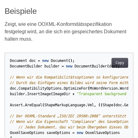
Beispiele
Zeigt, wie eine OOXML-Konformitätsspezifikation
festgelegt wird, an die sich ein gespeichertes Dokument
halten muss.
Document
doc
=
new
Document
();
Copy
DocumentBuilder
builder
=
new
DocumentBuilder
(
doc
);
// Wenn wir die Kompatibilitätsoptionen so konfigurieren, d
// Durch das Einfügen eines Bildes wird seine Form mithilfe
doc
.
CompatibilityOptions
.
OptimizeFor
(
MsWordVersion
.
Word2003
builder
.
InsertImage
(
ImageDir
+
"Transparent background logo
Assert
.
AreEqual
(
ShapeMarkupLanguage
.
Vml
,
((
Shape
)
doc
.
GetChi
// Der OOXML-Standard „ISO/IEC 29500:2008“ unterstützt kein
// Wenn wir die Eigenschaft "Compliance" des SaveOptions-Ob
// Jedes Dokument, das wir beim Übergeben dieses Objekt
OoxmlSaveOptions
saveOptions
=
new
OoxmlSaveOptions