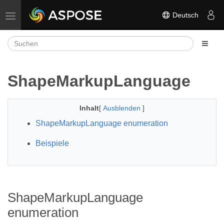
Deutsch
Navigation umschalten
ShapeMarkupLanguage
Inhalt
[
Ausblenden
]
ShapeMarkupLanguage enumeration
Beispiele
ShapeMarkupLanguage
enumeration