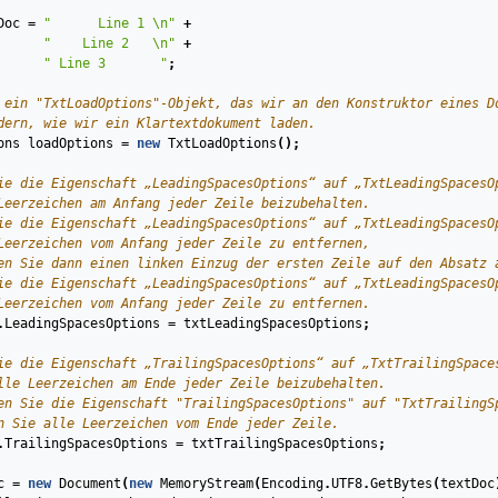
Doc
=
"      Line 1 \n"
+
"    Line 2   \n"
+
" Line 3       "
;
 ein "TxtLoadOptions"-Objekt, das wir an den Konstruktor eines D
dern, wie wir ein Klartextdokument laden.
ons
loadOptions
=
new
TxtLoadOptions
();
ie die Eigenschaft „LeadingSpacesOptions“ auf „TxtLeadingSpacesO
Leerzeichen am Anfang jeder Zeile beizubehalten.
ie die Eigenschaft „LeadingSpacesOptions“ auf „TxtLeadingSpacesO
Leerzeichen vom Anfang jeder Zeile zu entfernen,
en Sie dann einen linken Einzug der ersten Zeile auf den Absatz 
ie die Eigenschaft „LeadingSpacesOptions“ auf „TxtLeadingSpacesO
Leerzeichen vom Anfang jeder Zeile zu entfernen.
.
LeadingSpacesOptions
=
txtLeadingSpacesOptions
;
ie die Eigenschaft „TrailingSpacesOptions“ auf „TxtTrailingSpace
lle Leerzeichen am Ende jeder Zeile beizubehalten.
en Sie die Eigenschaft "TrailingSpacesOptions" auf "TxtTrailingS
n Sie alle Leerzeichen vom Ende jeder Zeile.
.
TrailingSpacesOptions
=
txtTrailingSpacesOptions
;
c
=
new
Document
(
new
MemoryStream
(
Encoding
.
UTF8
.
GetBytes
(
textDoc