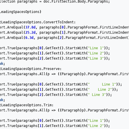
llection
paragraphs
=
doc
.
FirstSection
.
Body
.
Paragraphs
;
LeadingSpacesOptions
)
tLeadingSpacesOptions
.
ConvertToIndent
:
ert
.
AreEqual
(
37.8d
,
paragraphs
[
0
].
ParagraphFormat
.
FirstLineInden
ert
.
AreEqual
(
25.2d
,
paragraphs
[
1
].
ParagraphFormat
.
FirstLineInden
ert
.
AreEqual
(
6.3d
,
paragraphs
[
2
].
ParagraphFormat
.
FirstLineIndent
ert
.
True
(
paragraphs
[
0
].
GetText
().
StartsWith
(
"Line 1"
));
ert
.
True
(
paragraphs
[
1
].
GetText
().
StartsWith
(
"Line 2"
));
ert
.
True
(
paragraphs
[
2
].
GetText
().
StartsWith
(
"Line 3"
));
ak
;
tLeadingSpacesOptions
.
Preserve
:
ert
.
True
(
paragraphs
.
All
(
p
=>
((
Paragraph
)
p
).
ParagraphFormat
.
Firs
ert
.
True
(
paragraphs
[
0
].
GetText
().
StartsWith
(
"      Line 1"
));
ert
.
True
(
paragraphs
[
1
].
GetText
().
StartsWith
(
"    Line 2"
));
ert
.
True
(
paragraphs
[
2
].
GetText
().
StartsWith
(
" Line 3"
));
ak
;
tLeadingSpacesOptions
.
Trim
:
ert
.
True
(
paragraphs
.
All
(
p
=>
((
Paragraph
)
p
).
ParagraphFormat
.
Firs
ert
.
True
(
paragraphs
[
0
].
GetText
().
StartsWith
(
"Line 1"
));
ert
.
True
(
paragraphs
[
1
].
GetText
().
StartsWith
(
"Line 2"
));