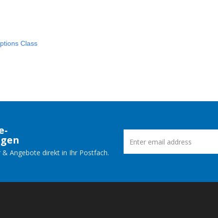
tions Class
e-
ngen
 & Angebote direkt in Ihr Postfach.