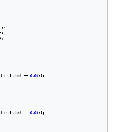
t
);
t
);
);
tLineIndent
==
0.0d
));
tLineIndent
==
0.0d
));