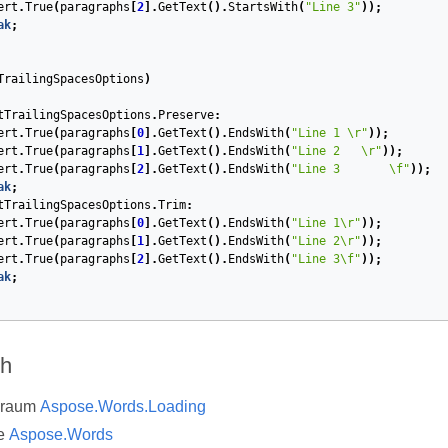
ert
.
True
(
paragraphs
[
2
].
GetText
().
StartsWith
(
"Line 3"
));
ak
;
TrailingSpacesOptions
)
tTrailingSpacesOptions
.
Preserve
:
ert
.
True
(
paragraphs
[
0
].
GetText
().
EndsWith
(
"Line 1 \r"
));
ert
.
True
(
paragraphs
[
1
].
GetText
().
EndsWith
(
"Line 2   \r"
));
ert
.
True
(
paragraphs
[
2
].
GetText
().
EndsWith
(
"Line 3       \f"
));
ak
;
tTrailingSpacesOptions
.
Trim
:
ert
.
True
(
paragraphs
[
0
].
GetText
().
EndsWith
(
"Line 1\r"
));
ert
.
True
(
paragraphs
[
1
].
GetText
().
EndsWith
(
"Line 2\r"
));
ert
.
True
(
paragraphs
[
2
].
GetText
().
EndsWith
(
"Line 3\f"
));
ak
;
ch
sraum
Aspose.Words.Loading
e
Aspose.Words