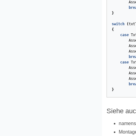
Ass
bre
}
switch
(
txt
{
case
Tx
Ass
Ass
Ass
bre
case
Tx
Ass
Ass
Ass
bre
}
Siehe au
namen
Montag