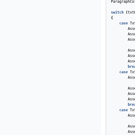
ParagraphCo
switch
(
txt
{
case
Tx
Ass
Ass
Ass
Ass
Ass
Ass
bre
case
Tx
Ass
Ass
Ass
Ass
bre
case
Tx
Ass
Ass
Ass