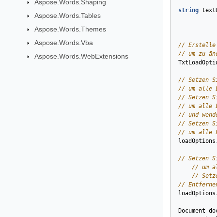
Aspose.Words.Shaping
string
text
Aspose.Words.Tables
Aspose.Words.Themes
Aspose.Words.Vba
// Erstelle
// um zu än
Aspose.Words.WebExtensions
TxtLoadOpti
// Setzen S
// um alle 
// Setzen S
// um alle 
// und wend
// Setzen S
// um alle 
loadOptions
// Setzen S
// um a
// Setz
// Entferne
loadOptions
Document
do