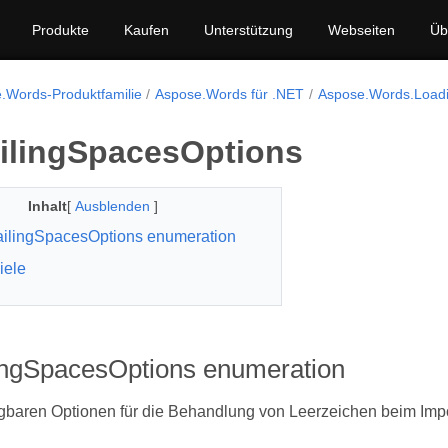
Produkte
Kaufen
Unterstützung
Webseiten
Üb
.Words-Produktfamilie
Aspose.Words für .NET
Aspose.Words.Load
ailingSpacesOptions
Inhalt
[
Ausblenden
]
ailingSpacesOptions enumeration
iele
lingSpacesOptions enumeration
ügbaren Optionen für die Behandlung von Leerzeichen beim Impo