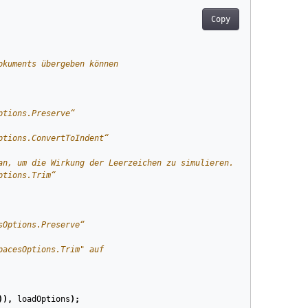
Copy
okuments übergeben können
ptions.Preserve“
ptions.ConvertToIndent“
an, um die Wirkung der Leerzeichen zu simulieren.
ptions.Trim“
sOptions.Preserve“
pacesOptions.Trim" auf
)),
loadOptions
);