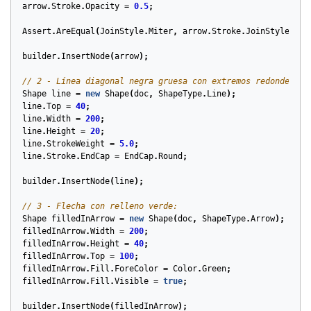
arrow
.
Stroke
.
Opacity
=
0.5
;
Assert
.
AreEqual
(
JoinStyle
.
Miter
,
arrow
.
Stroke
.
JoinStyle
);
builder
.
InsertNode
(
arrow
);
// 2 - Línea diagonal negra gruesa con extremos redondeados
Shape
line
=
new
Shape
(
doc
,
ShapeType
.
Line
);
line
.
Top
=
40
;
line
.
Width
=
200
;
line
.
Height
=
20
;
line
.
StrokeWeight
=
5.0
;
line
.
Stroke
.
EndCap
=
EndCap
.
Round
;
builder
.
InsertNode
(
line
);
// 3 - Flecha con relleno verde:
Shape
filledInArrow
=
new
Shape
(
doc
,
ShapeType
.
Arrow
);
filledInArrow
.
Width
=
200
;
filledInArrow
.
Height
=
40
;
filledInArrow
.
Top
=
100
;
filledInArrow
.
Fill
.
ForeColor
=
Color
.
Green
;
filledInArrow
.
Fill
.
Visible
=
true
;
builder
.
InsertNode
(
filledInArrow
);