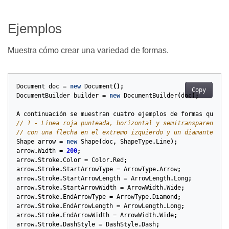
Ejemplos
Muestra cómo crear una variedad de formas.
Document
doc
=
new
Document
();
Copy
DocumentBuilder
builder
=
new
DocumentBuilder
(
doc
);
A
continuación
se
muestran
cuatro
ejemplos
de
formas
que
po
// 1 - Línea roja punteada, horizontal y semitransparente
// con una flecha en el extremo izquierdo y un diamante en 
Shape
arrow
=
new
Shape
(
doc
,
ShapeType
.
Line
);
arrow
.
Width
=
200
;
arrow
.
Stroke
.
Color
=
Color
.
Red
;
arrow
.
Stroke
.
StartArrowType
=
ArrowType
.
Arrow
;
arrow
.
Stroke
.
StartArrowLength
=
ArrowLength
.
Long
;
arrow
.
Stroke
.
StartArrowWidth
=
ArrowWidth
.
Wide
;
arrow
.
Stroke
.
EndArrowType
=
ArrowType
.
Diamond
;
arrow
.
Stroke
.
EndArrowLength
=
ArrowLength
.
Long
;
arrow
.
Stroke
.
EndArrowWidth
=
ArrowWidth
.
Wide
;
arrow
.
Stroke
.
DashStyle
=
DashStyle
.
Dash
;