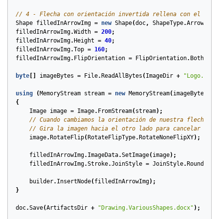
// 4 - Flecha con orientación invertida rellena con el logo
Shape
filledInArrowImg
=
new
Shape
(
doc
,
ShapeType
.
Arrow
);
filledInArrowImg
.
Width
=
200
;
filledInArrowImg
.
Height
=
40
;
filledInArrowImg
.
Top
=
160
;
filledInArrowImg
.
FlipOrientation
=
FlipOrientation
.
Both
;
byte
[]
imageBytes
=
File
.
ReadAllBytes
(
ImageDir
+
"Logo.jpg"
using
(
MemoryStream
stream
=
new
MemoryStream
(
imageBytes
))
{
Image
image
=
Image
.
FromStream
(
stream
);
// Cuando cambiamos la orientación de nuestra flecha, t
// Gira la imagen hacia el otro lado para cancelar esto
image
.
RotateFlip
(
RotateFlipType
.
RotateNoneFlipXY
);
filledInArrowImg
.
ImageData
.
SetImage
(
image
);
filledInArrowImg
.
Stroke
.
JoinStyle
=
JoinStyle
.
Round
;
builder
.
InsertNode
(
filledInArrowImg
);
}
doc
.
Save
(
ArtifactsDir
+
"Drawing.VariousShapes.docx"
);