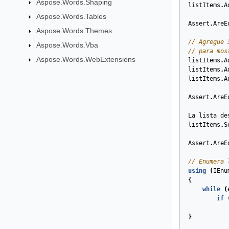
Aspose.Words.Shaping
listItems
.
A
Aspose.Words.Tables
Assert
.
AreE
Aspose.Words.Themes
// Agregue 
Aspose.Words.Vba
// para mos
Aspose.Words.WebExtensions
listItems
.
A
listItems
.
A
listItems
.
A
Assert
.
AreE
La
lista
de
listItems
.
S
Assert
.
AreE
// Enumera 
using
(
IEnu
{
while
(
if
}