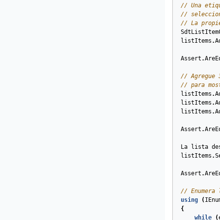
// Una etiq
// seleccio
// La propi
SdtListItem
listItems
.
A
Assert
.
AreE
// Agregue 
// para mos
listItems
.
A
listItems
.
A
listItems
.
A
Assert
.
AreE
La
lista
de
listItems
.
S
Assert
.
AreE
// Enumera 
using
(
IEnu
{
while
(