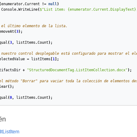
(
enumerator
.
Current
!=
null
)
Console
.
WriteLine
(
$"List item: {enumerator.Current.DisplayText}
 el último elemento de la lista.
emoveAt
(
3
);
qual
(
3
,
listItems
.
Count
);
 nuestro control desplegable está configurado para mostrar el el
electedValue
=
listItems
[
1
];
tifactsDir
+
"StructuredDocumentTag.ListItemCollection.docx"
);
el método "Borrar" para vaciar toda la colección de elementos de
lear
();
qual
(
0
,
listItems
.
Count
);
én
tListItem