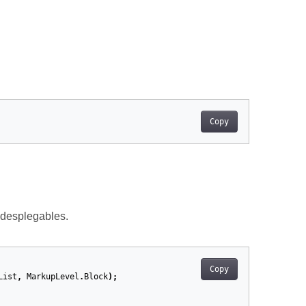
Copy
 desplegables.
Copy
List
,
MarkupLevel
.
Block
);