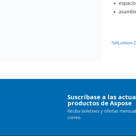
espaci
asambl
SdtListItem.
Suscríbase a las actua
productos de Aspose
Reciba boletines y ofertas mensual
correo.