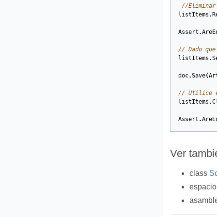
//Eliminar
listItems
.
R
Assert
.
AreE
// Dado que
listItems
.
S
doc
.
Save
(
Ar
// Utilice 
listItems
.
C
Assert
.
AreE
Ver tambi
class
Sd
espaci
asambl