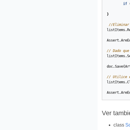
if
}
//Eliminar
listItems
.
R
Assert
.
AreE
// Dado que
listItems
.
S
doc
.
Save
(
Ar
// Utilice 
listItems
.
C
Assert
.
AreE
Ver tambi
class
Sd