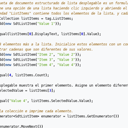
ueta de documento estructurado de lista desplegable es un formul
ne una opción de una lista haciendo clic izquierdo y abriendo el
edad "ListItems" contiene todos los elementos de la lista, y cad
Collection
listItems
=
tag
.
ListItems
;
dd
(
new
SdtListItem
(
"Value 1"
));
qual
(
listItems
[
0
].
DisplayText
,
listItems
[
0
].
Value
);
3 elementos más a la lista. Inicialice estos elementos con un co
trar cadenas que son diferentes de sus valores.
dd
(
new
SdtListItem
(
"Item 2"
,
"Value 2"
));
dd
(
new
SdtListItem
(
"Item 3"
,
"Value 3"
));
dd
(
new
SdtListItem
(
"Item 4"
,
"Value 4"
));
qual
(
4
,
listItems
.
Count
);
splegable
muestra
el
primer
elemento
.
Asigne
un
elemento
diferen
electedValue
=
listItems
[
3
];
qual
(
"Value 4"
,
listItems
.
SelectedValue
.
Value
);
la colección e imprime cada elemento.
merator
<
SdtListItem
>
enumerator
=
listItems
.
GetEnumerator
())
enumerator
.
MoveNext
())