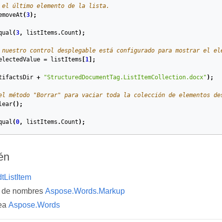
 el último elemento de la lista.
emoveAt
(
3
);
qual
(
3
,
listItems
.
Count
);
 nuestro control desplegable está configurado para mostrar el el
electedValue
=
listItems
[
1
];
tifactsDir
+
"StructuredDocumentTag.ListItemCollection.docx"
);
el método "Borrar" para vaciar toda la colección de elementos de
lear
();
qual
(
0
,
listItems
.
Count
);
én
tListItem
o de nombres
Aspose.Words.Markup
ea
Aspose.Words