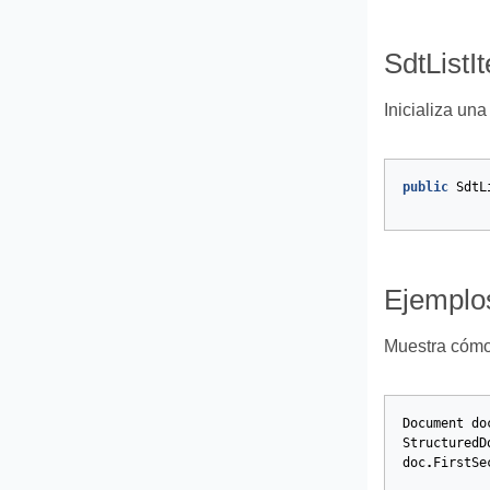
SdtListI
Inicializa un
public
SdtL
Ejemplo
Muestra cómo 
Document
do
StructuredD
doc
.
FirstSe