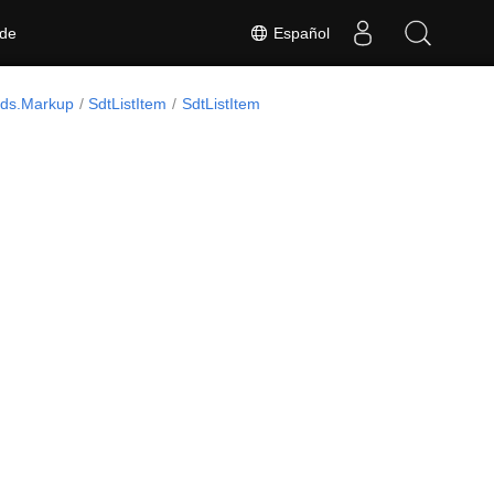
Español
 de
ds.Markup
SdtListItem
SdtListItem