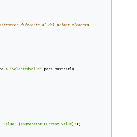
nstructor diferente al del primer elemento.
te
a
"SelectedValue"
para
mostrarlo
.
, value: {enumerator.Current.Value}"
);