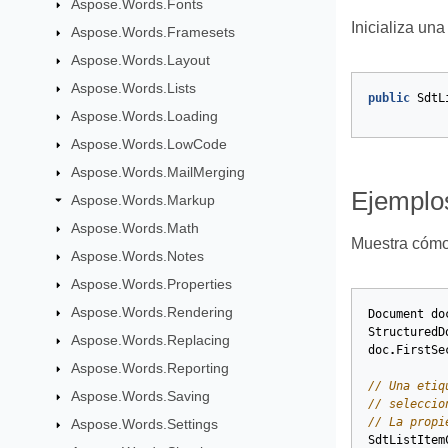
Aspose.Words.Fonts
Inicializa un
Aspose.Words.Framesets
Aspose.Words.Layout
Aspose.Words.Lists
public
SdtL
Aspose.Words.Loading
Aspose.Words.LowCode
Aspose.Words.MailMerging
Ejemplo
Aspose.Words.Markup
Aspose.Words.Math
Muestra cómo 
Aspose.Words.Notes
Aspose.Words.Properties
Aspose.Words.Rendering
Document
do
StructuredD
Aspose.Words.Replacing
doc
.
FirstSe
Aspose.Words.Reporting
// Una etiq
Aspose.Words.Saving
// seleccio
// La propi
Aspose.Words.Settings
SdtListItem