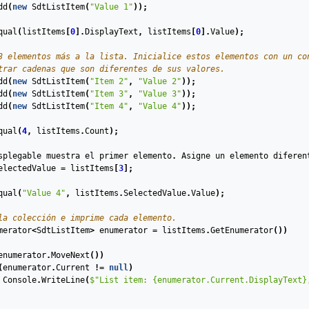
dd
(
new
SdtListItem
(
"Value 1"
));
qual
(
listItems
[
0
].
DisplayText
,
listItems
[
0
].
Value
);
3 elementos más a la lista. Inicialice estos elementos con un co
trar cadenas que son diferentes de sus valores.
dd
(
new
SdtListItem
(
"Item 2"
,
"Value 2"
));
dd
(
new
SdtListItem
(
"Item 3"
,
"Value 3"
));
dd
(
new
SdtListItem
(
"Item 4"
,
"Value 4"
));
qual
(
4
,
listItems
.
Count
);
splegable
muestra
el
primer
elemento
.
Asigne
un
elemento
diferen
electedValue
=
listItems
[
3
];
qual
(
"Value 4"
,
listItems
.
SelectedValue
.
Value
);
la colección e imprime cada elemento.
merator
<
SdtListItem
>
enumerator
=
listItems
.
GetEnumerator
())
enumerator
.
MoveNext
())
(
enumerator
.
Current
!=
null
)
Console
.
WriteLine
(
$"List item: {enumerator.Current.DisplayText}