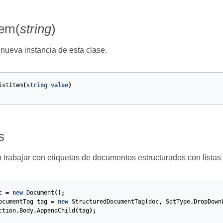
tem(
string
)
a nueva instancia de esta clase.
istItem
(
string
value
)
s
trabajar con etiquetas de documentos estructurados con listas
c
=
new
Document
();
ocumentTag
tag
=
new
StructuredDocumentTag
(
doc
,
SdtType
.
DropDown
ction
.
Body
.
AppendChild
(
tag
);