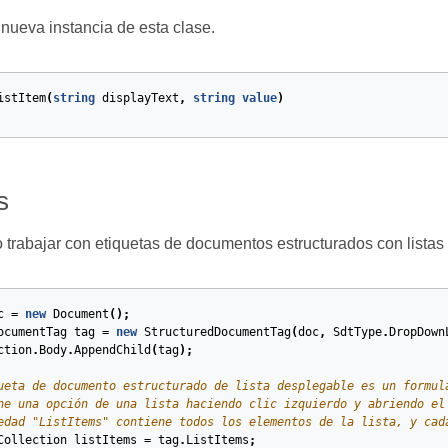
a nueva instancia de esta clase.
istItem
(
string
displayText
,
string
value
)
s
trabajar con etiquetas de documentos estructurados con listas
c
=
new
Document
();
ocumentTag
tag
=
new
StructuredDocumentTag
(
doc
,
SdtType
.
DropDown
ction
.
Body
.
AppendChild
(
tag
);
ueta de documento estructurado de lista desplegable es un formul
ne una opción de una lista haciendo clic izquierdo y abriendo el
edad "ListItems" contiene todos los elementos de la lista, y cad
Collection
listItems
=
tag
.
ListItems
;