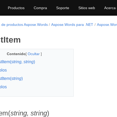
Productos
Compra
Soporte
Sitios web
Acerca
a de productos Aspose.Words
Aspose.Words para .NET
Aspose.Wor
tItem
Contenido
[
Ocultar
]
stItem(
string, string
)
plos
stItem(
string
)
plos
tem(
string, string
)