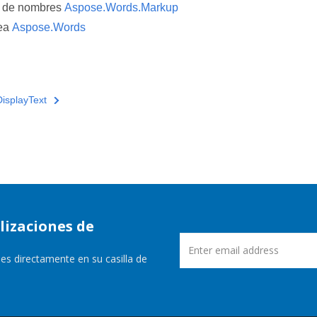
o de nombres
Aspose.Words.Markup
ea
Aspose.Words
DisplayText
lizaciones de
es directamente en su casilla de