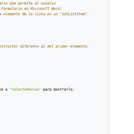
ario que permite al usuario
 formulario en Microsoft Word.
a elemento de la lista es un "SdtListItem".
nstructor diferente al del primer elemento.
te
a
"SelectedValue"
para
mostrarlo
.