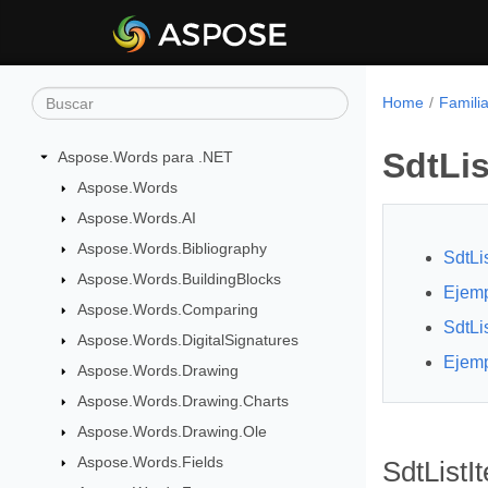
Home
Famili
SdtLis
Aspose.Words para .NET
Aspose.Words
Aspose.Words.AI
Aspose.Words.Bibliography
SdtLi
Aspose.Words.BuildingBlocks
Ejem
Aspose.Words.Comparing
SdtLi
Aspose.Words.DigitalSignatures
Ejem
Aspose.Words.Drawing
Aspose.Words.Drawing.Charts
Aspose.Words.Drawing.Ole
Aspose.Words.Fields
SdtListI