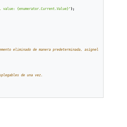
, value: {enumerator.Current.Value}"
);
emento eliminado de manera predeterminada, asígnele un elemento 
splegables de una vez.