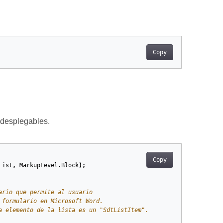
Copy
 desplegables.
Copy
List
,
MarkupLevel
.
Block
);
ario que permite al usuario
 formulario en Microsoft Word.
a elemento de la lista es un "SdtListItem".