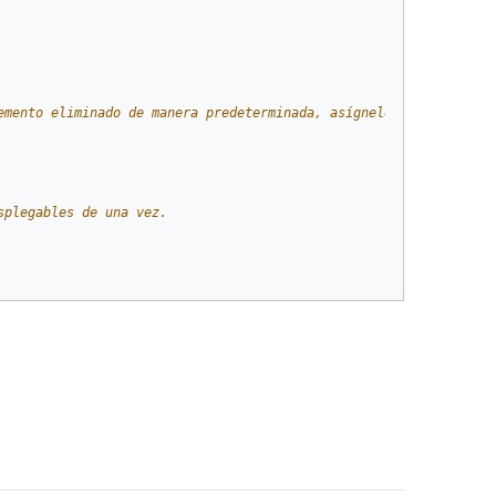
emento eliminado de manera predeterminada, asígnele un elemento 
splegables de una vez.