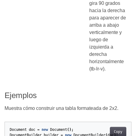
gira 90 grados
hacia la derecha
para aparecer de
arriba a abajo
verticalmente y
luego de
izquierda a
derecha
horizontalmente
(tb-lr-v).
Ejemplos
Muestra cómo construir una tabla formateada de 2x2.
Document
doc
=
new
Document
();
Copy
DocumentBuilder
builder
=
new
DocumentBuilder
(
doc
);