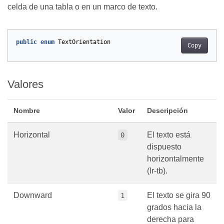
celda de una tabla o en un marco de texto.
public
enum
TextOrientation
Copy
Valores
Nombre
Valor
Descripción
Horizontal
El texto está
0
dispuesto
horizontalmente
(lr-tb).
Downward
El texto se gira 90
1
grados hacia la
derecha para