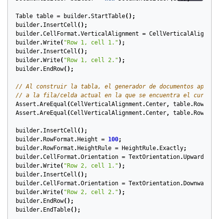
Table
table
=
builder
.
StartTable
();
builder
.
InsertCell
();
builder
.
CellFormat
.
VerticalAlignment
=
CellVerticalAlignmen
builder
.
Write
(
"Row 1, cell 1."
);
builder
.
InsertCell
();
builder
.
Write
(
"Row 1, cell 2."
);
builder
.
EndRow
();
// Al construir la tabla, el generador de documentos aplica
// a la fila/celda actual en la que se encuentra el cursor 
Assert
.
AreEqual
(
CellVerticalAlignment
.
Center
,
table
.
Rows
[
0
]
Assert
.
AreEqual
(
CellVerticalAlignment
.
Center
,
table
.
Rows
[
0
]
builder
.
InsertCell
();
builder
.
RowFormat
.
Height
=
100
;
builder
.
RowFormat
.
HeightRule
=
HeightRule
.
Exactly
;
builder
.
CellFormat
.
Orientation
=
TextOrientation
.
Upward
;
builder
.
Write
(
"Row 2, cell 1."
);
builder
.
InsertCell
();
builder
.
CellFormat
.
Orientation
=
TextOrientation
.
Downward
;
builder
.
Write
(
"Row 2, cell 2."
);
builder
.
EndRow
();
builder
.
EndTable
();