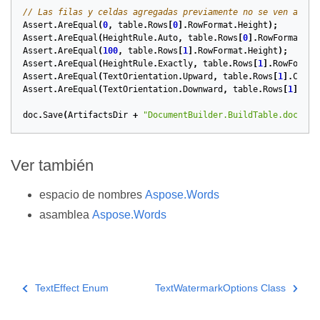
// Las filas y celdas agregadas previamente no se ven afect
Assert
.
AreEqual
(
0
,
table
.
Rows
[
0
].
RowFormat
.
Height
);
Assert
.
AreEqual
(
HeightRule
.
Auto
,
table
.
Rows
[
0
].
RowFormat
.
He
Assert
.
AreEqual
(
100
,
table
.
Rows
[
1
].
RowFormat
.
Height
);
Assert
.
AreEqual
(
HeightRule
.
Exactly
,
table
.
Rows
[
1
].
RowFormat
Assert
.
AreEqual
(
TextOrientation
.
Upward
,
table
.
Rows
[
1
].
Cells
Assert
.
AreEqual
(
TextOrientation
.
Downward
,
table
.
Rows
[
1
].
Cel
doc
.
Save
(
ArtifactsDir
+
"DocumentBuilder.BuildTable.docx"
);
Ver también
espacio de nombres
Aspose.Words
asamblea
Aspose.Words
TextEffect Enum
TextWatermarkOptions Class