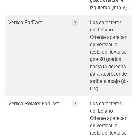
grados hacia la
izquierda (lr-tb-v).
VerticalFarEast
Los caracteres
5
del Lejano
Oriente aparecen
en vertical, el
resto del texto se
gira 90 grados
hacia la derecha
para aparecer de
arriba a abajo (tb-
rl-v).
VerticalRotatedFarEast
Los caracteres
7
del Lejano
Oriente aparecen
en vertical, el
resto del texto se