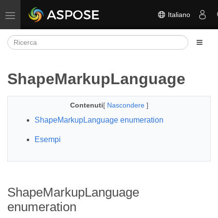
Italiano
Attiva/disattiva la navigazione
ShapeMarkupLanguage
Contenuti
[
Nascondere
]
ShapeMarkupLanguage enumeration
Esempi
ShapeMarkupLanguage
enumeration