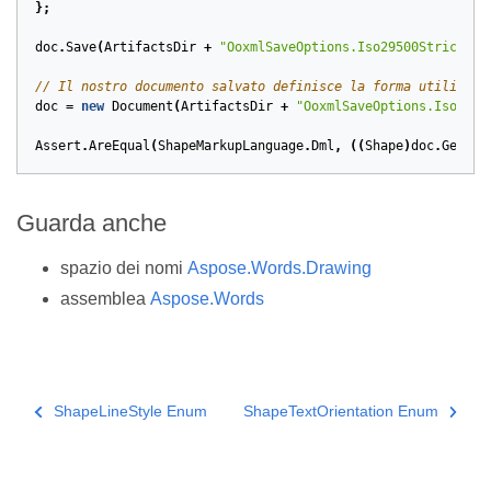
};
doc
.
Save
(
ArtifactsDir
+
"OoxmlSaveOptions.Iso29500Strict.do
// Il nostro documento salvato definisce la forma utilizzan
doc
=
new
Document
(
ArtifactsDir
+
"OoxmlSaveOptions.Iso2950
Assert
.
AreEqual
(
ShapeMarkupLanguage
.
Dml
,
((
Shape
)
doc
.
GetChi
Guarda anche
spazio dei nomi
Aspose.Words.Drawing
assemblea
Aspose.Words
ShapeLineStyle Enum
ShapeTextOrientation Enum