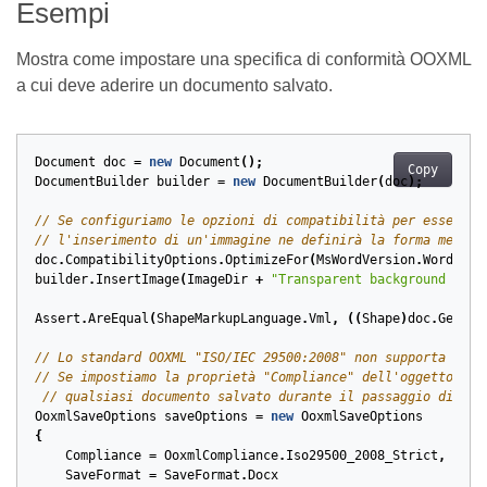
Esempi
Mostra come impostare una specifica di conformità OOXML
a cui deve aderire un documento salvato.
Document
doc
=
new
Document
();
Copy
DocumentBuilder
builder
=
new
DocumentBuilder
(
doc
);
// Se configuriamo le opzioni di compatibilità per essere c
// l'inserimento di un'immagine ne definirà la forma median
doc
.
CompatibilityOptions
.
OptimizeFor
(
MsWordVersion
.
Word2003
builder
.
InsertImage
(
ImageDir
+
"Transparent background logo
Assert
.
AreEqual
(
ShapeMarkupLanguage
.
Vml
,
((
Shape
)
doc
.
GetChi
// Lo standard OOXML "ISO/IEC 29500:2008" non supporta le f
// Se impostiamo la proprietà "Compliance" dell'oggetto Sav
// qualsiasi documento salvato durante il passaggio di que
OoxmlSaveOptions
saveOptions
=
new
OoxmlSaveOptions
{
Compliance
=
OoxmlCompliance
.
Iso29500_2008_Strict
,
SaveFormat
=
SaveFormat
.
Docx