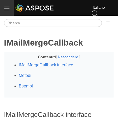
Italiano
Attiva/disattiva la navigazione
IMailMergeCallback
Contenuti
[
Nascondere
]
IMailMergeCallback interface
Metodi
Esempi
IMailMergeCallback interface