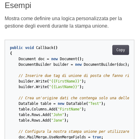
Esempi
Mostra come definire una logica personalizzata per la
gestione degli eventi durante la stampa unione.
public
void
Callback
()
Copy
{
Document
doc
=
new
Document
();
DocumentBuilder
builder
=
new
DocumentBuilder
(
doc
);
// Inserire due tag di unione di posta che fanno riferi
builder
.
Write
(
"{{FirstName}}"
);
builder
.
Write
(
"{{LastName}}"
);
// Crea un'origine dati che contenga solo una delle col
DataTable
table
=
new
DataTable
(
"Test"
);
table
.
Columns
.
Add
(
"FirstName"
);
table
.
Rows
.
Add
(
"John"
);
table
.
Rows
.
Add
(
"Jane"
);
// Configura la nostra stampa unione per utilizzare tag
doc
.
MailMerge
.
UseNonMergeFields
=
true
;