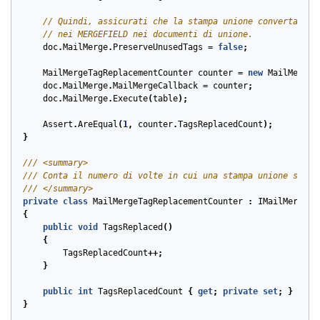
// Quindi, assicurati che la stampa unione converta i t
// nei MERGEFIELD nei documenti di unione.
doc
.
MailMerge
.
PreserveUnusedTags
=
false
;
MailMergeTagReplacementCounter
counter
=
new
MailMergeT
doc
.
MailMerge
.
MailMergeCallback
=
counter
;
doc
.
MailMerge
.
Execute
(
table
);
Assert
.
AreEqual
(
1
,
counter
.
TagsReplacedCount
);
}
/// <summary>
/// Conta il numero di volte in cui una stampa unione sosti
/// </summary>
private
class
MailMergeTagReplacementCounter
:
IMailMergeCa
{
public
void
TagsReplaced
()
{
TagsReplacedCount
++;
}
public
int
TagsReplacedCount
{
get
;
private
set
;
}
}