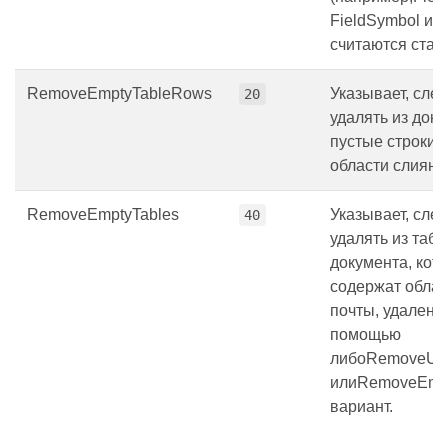
FieldSymbol и т.
считаются стат
RemoveEmptyTableRows
Указывает, след
20
удалять из док
пустые строки,
области слияни
RemoveEmptyTables
Указывает, след
40
удалять из табл
документа, кот
содержат облас
почты, удаленн
помощью
либоRemoveUn
илиRemoveEmp
вариант.