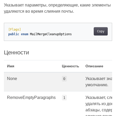
Указывает параметры, определяющие, какие элементы
удаляются во время слияния почты.
[Flags]
Copy
public
enum
MailMergeCleanupOptions
Ценности
Имя
Ценность
Описание
None
Указывает знач
0
умолчанию.
RemoveEmptyParagraphs
Указывает, след
1
удалять из док
абзацы, содер