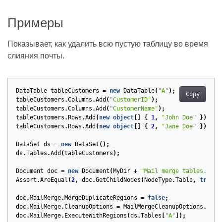
Примеры
Показывает, как удалить всю пустую таблицу во время
слияния почты.
DataTable
tableCustomers
=
new
DataTable
(
"A"
);
Copy
tableCustomers
.
Columns
.
Add
(
"CustomerID"
);
tableCustomers
.
Columns
.
Add
(
"CustomerName"
);
tableCustomers
.
Rows
.
Add
(
new
object
[]
{
1
,
"John Doe"
});
tableCustomers
.
Rows
.
Add
(
new
object
[]
{
2
,
"Jane Doe"
});
DataSet
ds
=
new
DataSet
();
ds
.
Tables
.
Add
(
tableCustomers
);
Document
doc
=
new
Document
(
MyDir
+
"Mail merge tables.docx
Assert
.
AreEqual
(
2
,
doc
.
GetChildNodes
(
NodeType
.
Table
,
true
).
doc
.
MailMerge
.
MergeDuplicateRegions
=
false
;
doc
.
MailMerge
.
CleanupOptions
=
MailMergeCleanupOptions
.
Remo
doc
.
MailMerge
.
ExecuteWithRegions
(
ds
.
Tables
[
"A"
]);