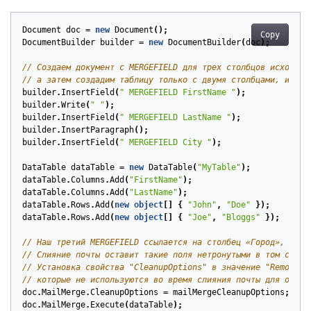
Document
doc
=
new
Document
();
Copy
DocumentBuilder
builder
=
new
DocumentBuilder
(
doc
);
// Создаем документ с MERGEFIELD для трех столбцов исходной
// а затем создадим таблицу только с двумя столбцами, имена
builder
.
InsertField
(
" MERGEFIELD FirstName "
);
builder
.
Write
(
" "
);
builder
.
InsertField
(
" MERGEFIELD LastName "
);
builder
.
InsertParagraph
();
builder
.
InsertField
(
" MERGEFIELD City "
);
DataTable
dataTable
=
new
DataTable
(
"MyTable"
);
dataTable
.
Columns
.
Add
(
"FirstName"
);
dataTable
.
Columns
.
Add
(
"LastName"
);
dataTable
.
Rows
.
Add
(
new
object
[]
{
"John"
,
"Doe"
});
dataTable
.
Rows
.
Add
(
new
object
[]
{
"Joe"
,
"Bloggs"
});
// Наш третий MERGEFIELD ссылается на столбец «Город», кото
// Слияние почты оставит такие поля нетронутыми в том состо
// Установка свойства "CleanupOptions" в значение "RemoveUn
// которые не используются во время слияния почты для очист
doc
.
MailMerge
.
CleanupOptions
=
mailMergeCleanupOptions
;
doc
.
MailMerge
.
Execute
(
dataTable
);