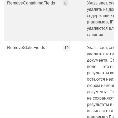
RemoveContainingFields
Указывает, след
8
удалять из доку
содержащие по
(например, IF),
удаляются вло
слияния.
RemoveStaticFields
Указывает, след
10
удалять статиче
документа. Ста
поля — это пол
результаты кот
остаются неиз
любом изменен
документа. Пол
не сохраняют с
результаты в d
вычисляются «н
(например,Field