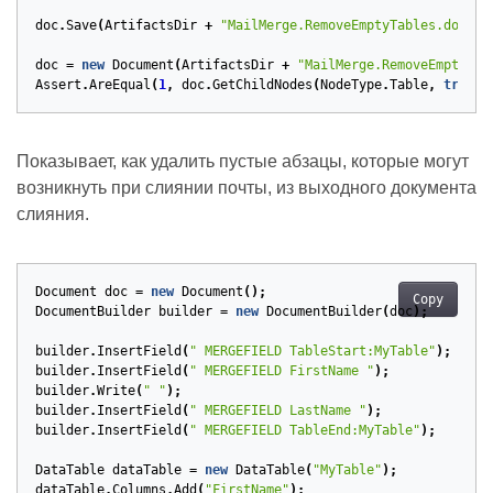
doc
.
Save
(
ArtifactsDir
+
"MailMerge.RemoveEmptyTables.docx"
)
doc
=
new
Document
(
ArtifactsDir
+
"MailMerge.RemoveEmptyTab
Assert
.
AreEqual
(
1
,
doc
.
GetChildNodes
(
NodeType
.
Table
,
true
).
Показывает, как удалить пустые абзацы, которые могут
возникнуть при слиянии почты, из выходного документа
слияния.
Document
doc
=
new
Document
();
Copy
DocumentBuilder
builder
=
new
DocumentBuilder
(
doc
);
builder
.
InsertField
(
" MERGEFIELD TableStart:MyTable"
);
builder
.
InsertField
(
" MERGEFIELD FirstName "
);
builder
.
Write
(
" "
);
builder
.
InsertField
(
" MERGEFIELD LastName "
);
builder
.
InsertField
(
" MERGEFIELD TableEnd:MyTable"
);
DataTable
dataTable
=
new
DataTable
(
"MyTable"
);
dataTable
.
Columns
.
Add
(
"FirstName"
);