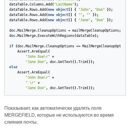
dataTable
.
Columns
.
Add
(
"LastName"
);
dataTable
.
Rows
.
Add
(
new
object
[]
{
"John"
,
"Doe"
});
dataTable
.
Rows
.
Add
(
new
object
[]
{
""
,
""
});
dataTable
.
Rows
.
Add
(
new
object
[]
{
"Jane"
,
"Doe"
});
doc
.
MailMerge
.
CleanupOptions
=
mailMergeCleanupOptions
;
doc
.
MailMerge
.
ExecuteWithRegions
(
dataTable
);
if
(
doc
.
MailMerge
.
CleanupOptions
==
MailMergeCleanupOptions
Assert
.
AreEqual
(
"John Doe\r"
+
"Jane Doe"
,
doc
.
GetText
().
Trim
());
else
Assert
.
AreEqual
(
"John Doe\r"
+
" \r"
+
"Jane Doe"
,
doc
.
GetText
().
Trim
());
Показывает, как автоматически удалять поля
MERGEFIELD, которые не используются во время
слияния почты.