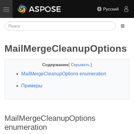
Русский
Переключить навигацию
MailMergeCleanupOptions
Содержание
[
Скрывать
]
MailMergeCleanupOptions enumeration
Примеры
MailMergeCleanupOptions
enumeration