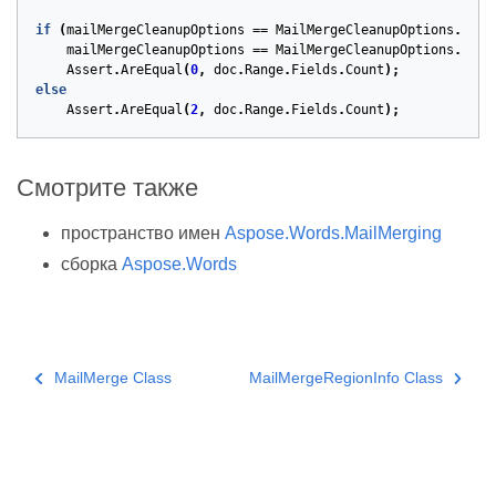
if
(
mailMergeCleanupOptions
==
MailMergeCleanupOptions
.
Remo
mailMergeCleanupOptions
==
MailMergeCleanupOptions
.
Remo
Assert
.
AreEqual
(
0
,
doc
.
Range
.
Fields
.
Count
);
else
Assert
.
AreEqual
(
2
,
doc
.
Range
.
Fields
.
Count
);
Смотрите также
пространство имен
Aspose.Words.MailMerging
сборка
Aspose.Words
MailMerge Class
MailMergeRegionInfo Class