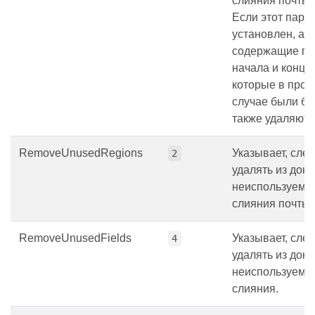
слияния почты 
Если этот пара
установлен, аб
содержащие по
начала и конца 
которые в прот
случае были бы
также удаляютс
RemoveUnusedRegions
Указывает, след
2
удалять из док
неиспользуемы
слияния почты.
RemoveUnusedFields
Указывает, след
4
удалять из док
неиспользуемы
слияния.