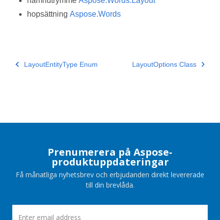
namnutrymme
Aspose.Words.Layout
hopsättning
Aspose.Words
LayoutEntityType Enum
LayoutOptions Class
Prenumerera på Aspose-
produktuppdateringar
Få månatliga nyhetsbrev och erbjudanden direkt levererade
till din brevlåda.