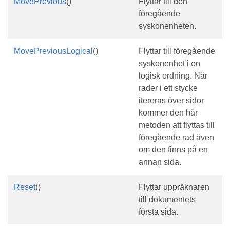
MovePrevious
()
Flyttar till den
föregående
syskonenheten.
MovePreviousLogical
()
Flyttar till föregående
syskonenhet i en
logisk ordning. När
rader i ett stycke
itereras över sidor
kommer den här
metoden att flyttas till
föregående rad även
om den finns på en
annan sida.
Reset
()
Flyttar uppräknaren
till dokumentets
första sida.