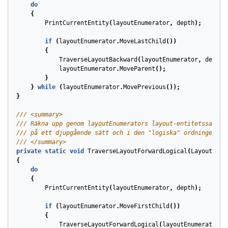
do
{
PrintCurrentEntity
(
layoutEnumerator
,
depth
);
if
(
layoutEnumerator
.
MoveLastChild
())
{
TraverseLayoutBackward
(
layoutEnumerator
,
depth
layoutEnumerator
.
MoveParent
();
}
}
while
(
layoutEnumerator
.
MovePrevious
());
}
/// <summary>
/// Räkna upp genom layoutEnumerators layout-entitetssamlin
/// på ett djupgående sätt och i den "logiska" ordningen.
/// </summary>
private
static
void
TraverseLayoutForwardLogical
(
LayoutEnum
{
do
{
PrintCurrentEntity
(
layoutEnumerator
,
depth
);
if
(
layoutEnumerator
.
MoveFirstChild
())
{
TraverseLayoutForwardLogical
(
layoutEnumerator
,