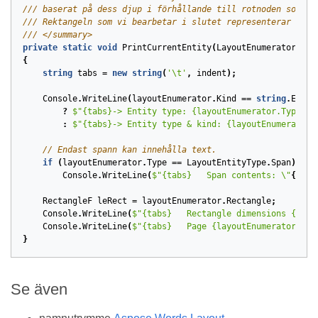
/// baserat på dess djup i förhållande till rotnoden som vi
/// Rektangeln som vi bearbetar i slutet representerar det 
/// </summary>
private
static
void
PrintCurrentEntity
(
LayoutEnumerator
lay
{
string
tabs
=
new
string
(
'\t'
,
indent
);
Console
.
WriteLine
(
layoutEnumerator
.
Kind
==
string
.
Empty
?
$"{tabs}-> Entity type: {layoutEnumerator.Type}"
:
$"{tabs}-> Entity type & kind: {layoutEnumerator.
// Endast spann kan innehålla text.
if
(
layoutEnumerator
.
Type
==
LayoutEntityType
.
Span
)
Console
.
WriteLine
(
$"{tabs}   Span contents: \"
{
layo
RectangleF
leRect
=
layoutEnumerator
.
Rectangle
;
Console
.
WriteLine
(
$"{tabs}   Rectangle dimensions {leRe
Console
.
WriteLine
(
$"{tabs}   Page {layoutEnumerator.Pag
}
Se även