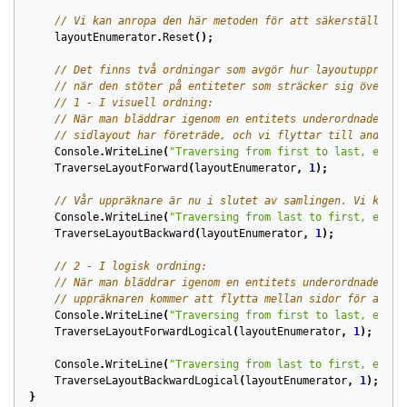
// Vi kan anropa den här metoden för att säkerställa at
layoutEnumerator
.
Reset
();
// Det finns två ordningar som avgör hur layoutuppräkna
// när den stöter på entiteter som sträcker sig över fl
// 1 - I visuell ordning:
// När man bläddrar igenom en entitets underordnade obj
// sidlayout har företräde, och vi flyttar till andra u
Console
.
WriteLine
(
"Traversing from first to last, eleme
TraverseLayoutForward
(
layoutEnumerator
,
1
);
// Vår uppräknare är nu i slutet av samlingen. Vi kan b
Console
.
WriteLine
(
"Traversing from last to first, eleme
TraverseLayoutBackward
(
layoutEnumerator
,
1
);
// 2 - I logisk ordning:
// När man bläddrar igenom en entitets underordnade obj
// uppräknaren kommer att flytta mellan sidor för att t
Console
.
WriteLine
(
"Traversing from first to last, eleme
TraverseLayoutForwardLogical
(
layoutEnumerator
,
1
);
Console
.
WriteLine
(
"Traversing from last to first, eleme
TraverseLayoutBackwardLogical
(
layoutEnumerator
,
1
);
}