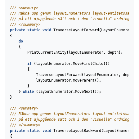
/// <summary>
/// Räkna upp genom layoutEnumerators layout-entitetssamlin
/// på ett djupgående sätt och i den "visuella" ordningen.
/// </summary>
private
static
void
TraverseLayoutForward
(
LayoutEnumerator
{
do
{
PrintCurrentEntity
(
layoutEnumerator
,
depth
);
if
(
layoutEnumerator
.
MoveFirstChild
())
{
TraverseLayoutForward
(
layoutEnumerator
,
depth
+
layoutEnumerator
.
MoveParent
();
}
}
while
(
layoutEnumerator
.
MoveNext
());
}
/// <summary>
/// Räkna upp genom layoutEnumerators layout-entitetssamlin
/// på ett djupgående sätt och i den "visuella" ordningen.
/// </summary>
private
static
void
TraverseLayoutBackward
(
LayoutEnumerator
{