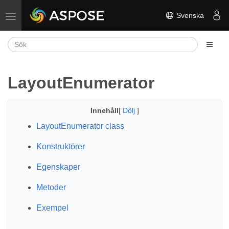
Svenska
Växla navigering
LayoutEnumerator
Innehåll
[
Dölj
]
LayoutEnumerator class
Konstruktörer
Egenskaper
Metoder
Exempel