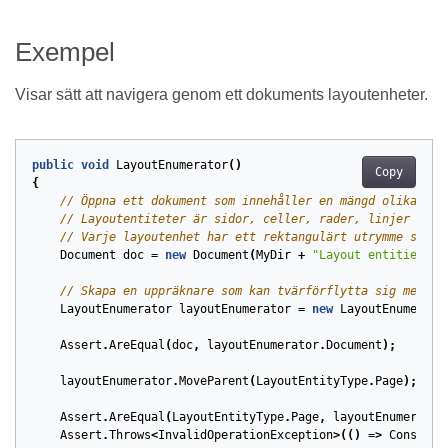
Exempel
Visar sätt att navigera genom ett dokuments layoutenheter.
public
void
LayoutEnumerator
()
Copy
{
// Öppna ett dokument som innehåller en mängd olika lay
// Layoutentiteter är sidor, celler, rader, linjer och 
// Varje layoutenhet har ett rektangulärt utrymme som d
Document
doc
=
new
Document
(
MyDir
+
"Layout entities.do
// Skapa en uppräknare som kan tvärförflytta sig mellan
LayoutEnumerator
layoutEnumerator
=
new
LayoutEnumerato
Assert
.
AreEqual
(
doc
,
layoutEnumerator
.
Document
);
layoutEnumerator
.
MoveParent
(
LayoutEntityType
.
Page
);
Assert
.
AreEqual
(
LayoutEntityType
.
Page
,
layoutEnumerator
Assert
.
Throws
<
InvalidOperationException
>(()
=>
Console
.