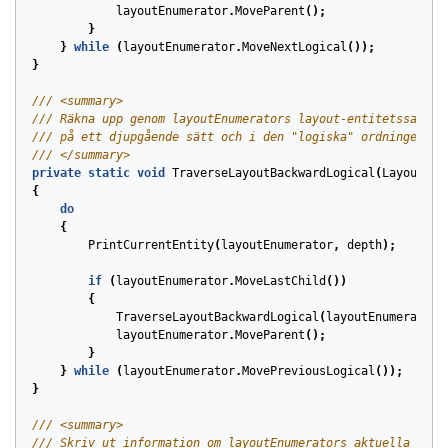
layoutEnumerator
.
MoveParent
();
}
}
while
(
layoutEnumerator
.
MoveNextLogical
());
}
/// <summary>
/// Räkna upp genom layoutEnumerators layout-entitetssamlin
/// på ett djupgående sätt och i den "logiska" ordningen.
/// </summary>
private
static
void
TraverseLayoutBackwardLogical
(
LayoutEnu
{
do
{
PrintCurrentEntity
(
layoutEnumerator
,
depth
);
if
(
layoutEnumerator
.
MoveLastChild
())
{
TraverseLayoutBackwardLogical
(
layoutEnumerator
,
layoutEnumerator
.
MoveParent
();
}
}
while
(
layoutEnumerator
.
MovePreviousLogical
());
}
/// <summary>
/// Skriv ut information om layoutEnumerators aktuella enti