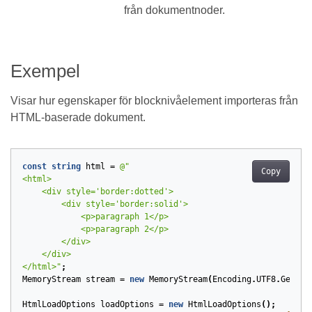
från dokumentnoder.
Exempel
Visar hur egenskaper för blocknivåelement importeras från
HTML-baserade dokument.
const
string
html
=
Copy
</html>"
;
MemoryStream
stream
=
new
MemoryStream
(
Encoding
.
UTF8
.
GetByt
HtmlLoadOptions
loadOptions
=
new
HtmlLoadOptions
();