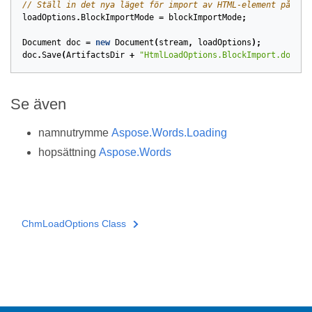
// Ställ in det nya läget för import av HTML-element på blo
loadOptions
.
BlockImportMode
=
blockImportMode
;
Document
doc
=
new
Document
(
stream
,
loadOptions
);
doc
.
Save
(
ArtifactsDir
+
"HtmlLoadOptions.BlockImport.docx"
)
Se även
namnutrymme
Aspose.Words.Loading
hopsättning
Aspose.Words
ChmLoadOptions Class