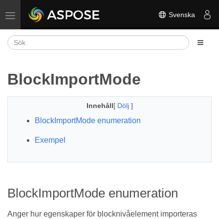
Svenska
Växla navigering
BlockImportMode
Innehåll
[
Dölj
]
BlockImportMode enumeration
Exempel
BlockImportMode enumeration
Anger hur egenskaper för blocknivåelement importeras