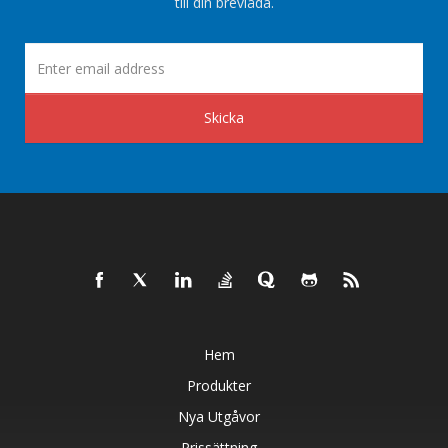
till din brevlåda.
Skicka
Hem
Produkter
Nya Utgåvor
Prissättning