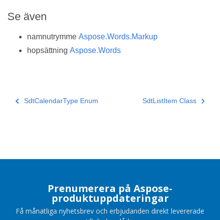
Se även
namnutrymme
Aspose.Words.Markup
hopsättning
Aspose.Words
SdtCalendarType Enum
SdtListItem Class
Prenumerera på Aspose-
produktuppdateringar
Få månatliga nyhetsbrev och erbjudanden direkt levererade