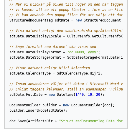
// När vi klickar på pilen till höger om den här taggen i M
// vi kommer att se ett popup-fönster i form av en klickbar
// Vi kan använda den popup-filen för att välja ett datum s
StructuredDocumentTag
sdtDate
=
new
StructuredDocumentTag
(
d
// Visa datumet enligt den saudiarabiska språkinställningen
sdtDate
.
DateDisplayLocale
=
CultureInfo
.
GetCultureInfo
(
"ar-
// Ange formatet som datumet ska visas med.
sdtDate
.
DateDisplayFormat
=
"dd MMMM, yyyy"
;
sdtDate
.
DateStorageFormat
=
SdtDateStorageFormat
.
DateTime
;
// Visar datumet enligt Hijri-kalendern.
sdtDate
.
CalendarType
=
SdtCalendarType
.
Hijri
;
// Innan användaren väljer ett datum i Microsoft Word visar
// Enligt taggens kalender, ställ in egenskapen "FullDate" 
sdtDate
.
FullDate
=
new
DateTime
(
1440
,
10
,
20
);
DocumentBuilder
builder
=
new
DocumentBuilder
(
doc
);
builder
.
InsertNode
(
sdtDate
);
doc
.
Save
(
ArtifactsDir
+
"StructuredDocumentTag.Date.docx"
);