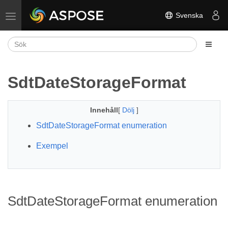
Svenska
Växla navigering
SdtDateStorageFormat
Innehåll
[
Dölj
]
SdtDateStorageFormat enumeration
Exempel
SdtDateStorageFormat enumeration