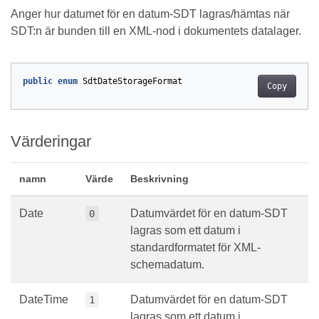
Anger hur datumet för en datum-SDT lagras/hämtas när
SDT:n är bunden till en XML-nod i dokumentets datalager.
public
enum
SdtDateStorageFormat
Copy
Värderingar
namn
Värde
Beskrivning
Date
Datumvärdet för en datum-SDT
0
lagras som ett datum i
standardformatet för XML-
schemadatum.
DateTime
Datumvärdet för en datum-SDT
1
lagras som ett datum i