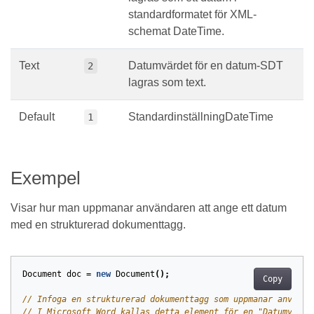
standardformatet för XML-
schemat DateTime.
Text
Datumvärdet för en datum-SDT
2
lagras som text.
Default
StandardinställningDateTime
1
Exempel
Visar hur man uppmanar användaren att ange ett datum
med en strukturerad dokumenttagg.
Document
doc
=
new
Document
();
Copy
// Infoga en strukturerad dokumenttagg som uppmanar använda
// I Microsoft Word kallas detta element för en "Datumvälja