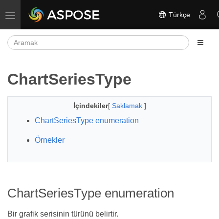
Türkçe
Gezinmeyi aç/kapat
ChartSeriesType
İçindekiler
[
Saklamak
]
ChartSeriesType enumeration
Örnekler
ChartSeriesType enumeration
Bir grafik serisinin türünü belirtir.