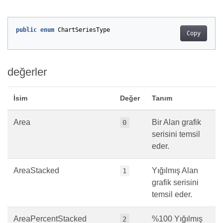
public
enum
ChartSeriesType
Copy
değerler
İsim
Değer
Tanım
Area
Bir Alan grafik
0
serisini temsil
eder.
AreaStacked
Yığılmış Alan
1
grafik serisini
temsil eder.
AreaPercentStacked
%100 Yığılmış
2