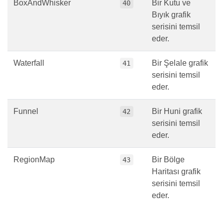
BoxAndWhisker
Bir Kutu ve
40
Bıyık grafik
serisini temsil
eder.
Waterfall
Bir Şelale grafik
41
serisini temsil
eder.
Funnel
Bir Huni grafik
42
serisini temsil
eder.
RegionMap
Bir Bölge
43
Haritası grafik
serisini temsil
eder.