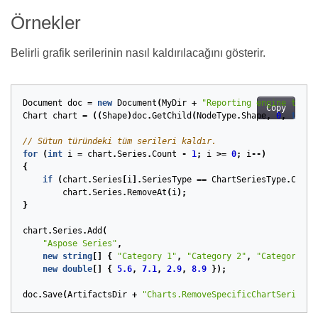
Örnekler
Belirli grafik serilerinin nasıl kaldırılacağını gösterir.
Document
doc
=
new
Document
(
MyDir
+
"Reporting engine templ
Copy
Chart
chart
=
((
Shape
)
doc
.
GetChild
(
NodeType
.
Shape
,
0
,
true
)
// Sütun türündeki tüm serileri kaldır.
for
(
int
i
=
chart
.
Series
.
Count
-
1
;
i
>=
0
;
i
--)
{
if
(
chart
.
Series
[
i
].
SeriesType
==
ChartSeriesType
.
Colum
chart
.
Series
.
RemoveAt
(
i
);
}
chart
.
Series
.
Add
(
"Aspose Series"
,
new
string
[]
{
"Category 1"
,
"Category 2"
,
"Category 3"
new
double
[]
{
5.6
,
7.1
,
2.9
,
8.9
});
doc
.
Save
(
ArtifactsDir
+
"Charts.RemoveSpecificChartSeries.d