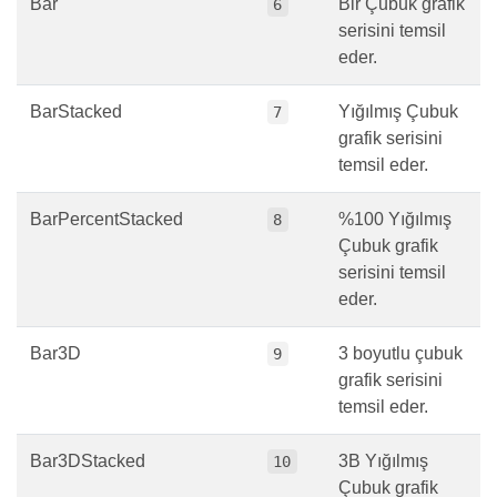
Bar
Bir Çubuk grafik
6
serisini temsil
eder.
BarStacked
Yığılmış Çubuk
7
grafik serisini
temsil eder.
BarPercentStacked
%100 Yığılmış
8
Çubuk grafik
serisini temsil
eder.
Bar3D
3 boyutlu çubuk
9
grafik serisini
temsil eder.
Bar3DStacked
3B Yığılmış
10
Çubuk grafik