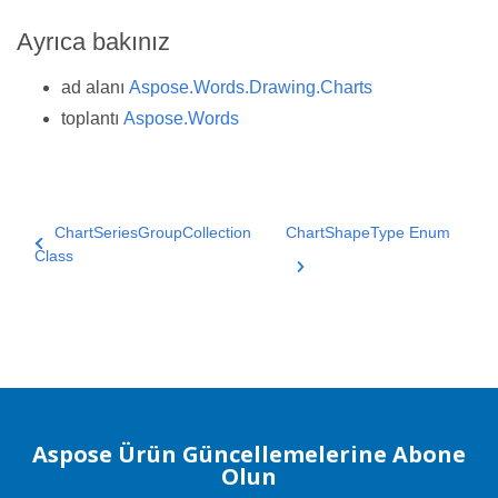
Ayrıca bakınız
ad alanı
Aspose.Words.Drawing.Charts
toplantı
Aspose.Words
ChartSeriesGroupCollection
ChartShapeType Enum
Class
Aspose Ürün Güncellemelerine Abone
Olun