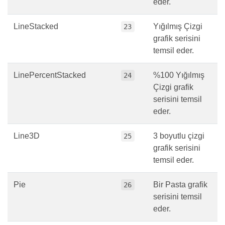
eder.
LineStacked
Yığılmış Çizgi
23
grafik serisini
temsil eder.
LinePercentStacked
%100 Yığılmış
24
Çizgi grafik
serisini temsil
eder.
Line3D
3 boyutlu çizgi
25
grafik serisini
temsil eder.
Pie
Bir Pasta grafik
26
serisini temsil
eder.