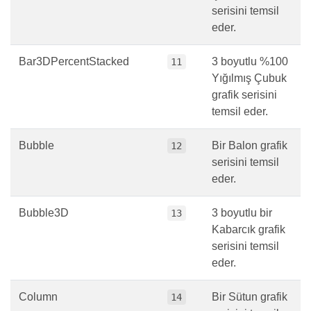
serisini temsil
eder.
Bar3DPercentStacked
3 boyutlu %100
11
Yığılmış Çubuk
grafik serisini
temsil eder.
Bubble
Bir Balon grafik
12
serisini temsil
eder.
Bubble3D
3 boyutlu bir
13
Kabarcık grafik
serisini temsil
eder.
Column
Bir Sütun grafik
14