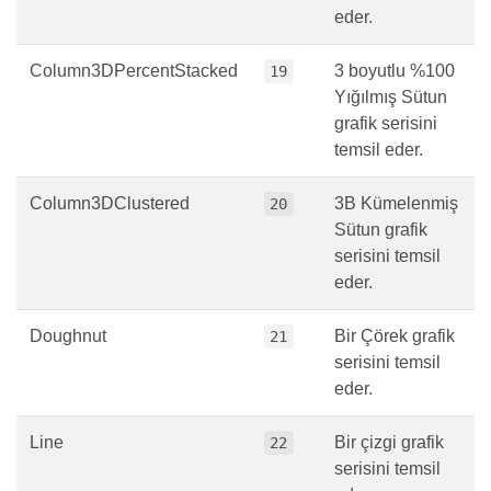
eder.
Column3DPercentStacked
3 boyutlu %100
19
Yığılmış Sütun
grafik serisini
temsil eder.
Column3DClustered
3B Kümelenmiş
20
Sütun grafik
serisini temsil
eder.
Doughnut
Bir Çörek grafik
21
serisini temsil
eder.
Line
Bir çizgi grafik
22
serisini temsil