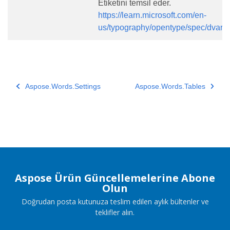
Etiketini temsil eder.
https://learn.microsoft.com/en-
us/typography/opentype/spec/dvara
Aspose.Words.Settings
Aspose.Words.Tables
Aspose Ürün Güncellemelerine Abone
Olun
Doğrudan posta kutunuza teslim edilen aylık bültenler ve
teklifler alın.