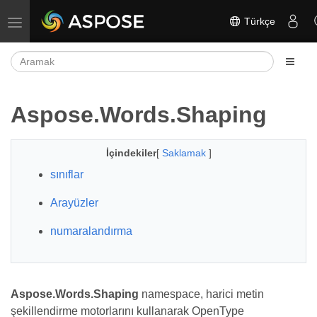
Türkçe
Gezinmeyi aç/kapat
Aspose.Words.Shaping
İçindekiler
[
Saklamak
]
sınıflar
Arayüzler
numaralandırma
Aspose.Words.Shaping
namespace, harici metin
şekillendirme motorlarını kullanarak OpenType