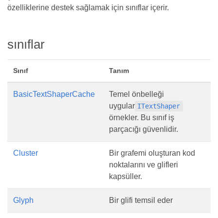
özelliklerine destek sağlamak için sınıflar içerir.
sınıflar
Sınıf
Tanım
BasicTextShaperCache
Temel önbelleği
uygular
ITextShaper
örnekler. Bu sınıf iş
parçacığı güvenlidir.
Cluster
Bir grafemi oluşturan kod
noktalarını ve glifleri
kapsüller.
Glyph
Bir glifi temsil eder