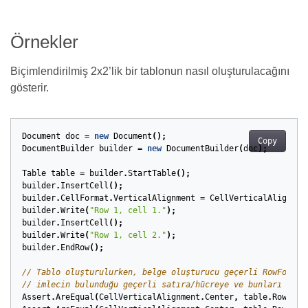
Örnekler
Biçimlendirilmiş 2x2’lik bir tablonun nasıl oluşturulacağını
gösterir.
Document
doc
=
new
Document
();
Copy
DocumentBuilder
builder
=
new
DocumentBuilder
(
doc
);
Table
table
=
builder
.
StartTable
();
builder
.
InsertCell
();
builder
.
CellFormat
.
VerticalAlignment
=
CellVerticalAlignmen
builder
.
Write
(
"Row 1, cell 1."
);
builder
.
InsertCell
();
builder
.
Write
(
"Row 1, cell 2."
);
builder
.
EndRow
();
// Tablo oluşturulurken, belge oluşturucu geçerli RowFormat
// imlecin bulunduğu geçerli satıra/hücreye ve bunları oluş
Assert
.
AreEqual
(
CellVerticalAlignment
.
Center
,
table
.
Rows
[
0
]