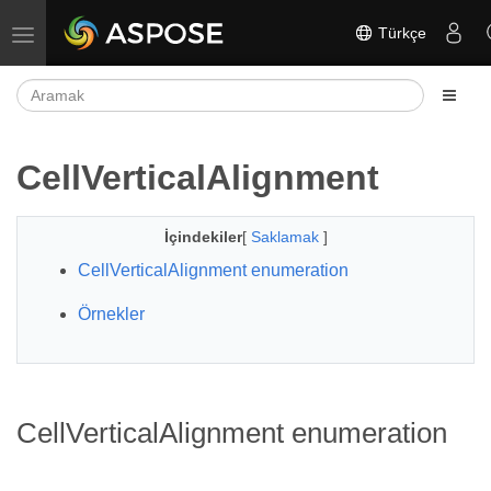
Türkçe
Gezinmeyi aç/kapat
CellVerticalAlignment
İçindekiler
[
Saklamak
]
CellVerticalAlignment enumeration
Örnekler
CellVerticalAlignment enumeration