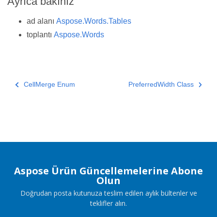
Ayrıca bakınız
ad alanı
Aspose.Words.Tables
toplantı
Aspose.Words
CellMerge Enum
PreferredWidth Class
Aspose Ürün Güncellemelerine Abone
Olun
Doğrudan posta kutunuza teslim edilen aylık bültenler ve
teklifler alın.