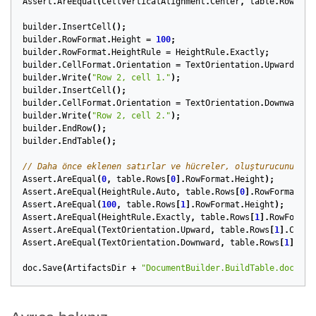
Assert
.
AreEqual
(
CellVerticalAlignment
.
Center
,
table
.
Rows
[
0
]
builder
.
InsertCell
();
builder
.
RowFormat
.
Height
=
100
;
builder
.
RowFormat
.
HeightRule
=
HeightRule
.
Exactly
;
builder
.
CellFormat
.
Orientation
=
TextOrientation
.
Upward
;
builder
.
Write
(
"Row 2, cell 1."
);
builder
.
InsertCell
();
builder
.
CellFormat
.
Orientation
=
TextOrientation
.
Downward
;
builder
.
Write
(
"Row 2, cell 2."
);
builder
.
EndRow
();
builder
.
EndTable
();
// Daha önce eklenen satırlar ve hücreler, oluşturucunun bi
Assert
.
AreEqual
(
0
,
table
.
Rows
[
0
].
RowFormat
.
Height
);
Assert
.
AreEqual
(
HeightRule
.
Auto
,
table
.
Rows
[
0
].
RowFormat
.
He
Assert
.
AreEqual
(
100
,
table
.
Rows
[
1
].
RowFormat
.
Height
);
Assert
.
AreEqual
(
HeightRule
.
Exactly
,
table
.
Rows
[
1
].
RowFormat
Assert
.
AreEqual
(
TextOrientation
.
Upward
,
table
.
Rows
[
1
].
Cells
Assert
.
AreEqual
(
TextOrientation
.
Downward
,
table
.
Rows
[
1
].
Cel
doc
.
Save
(
ArtifactsDir
+
"DocumentBuilder.BuildTable.docx"
);