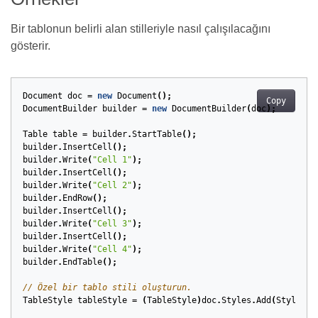
Bir tablonun belirli alan stilleriyle nasıl çalışılacağını
gösterir.
Document
doc
=
new
Document
();
Copy
DocumentBuilder
builder
=
new
DocumentBuilder
(
doc
);
Table
table
=
builder
.
StartTable
();
builder
.
InsertCell
();
builder
.
Write
(
"Cell 1"
);
builder
.
InsertCell
();
builder
.
Write
(
"Cell 2"
);
builder
.
EndRow
();
builder
.
InsertCell
();
builder
.
Write
(
"Cell 3"
);
builder
.
InsertCell
();
builder
.
Write
(
"Cell 4"
);
builder
.
EndTable
();
// Özel bir tablo stili oluşturun.
TableStyle
tableStyle
=
(
TableStyle
)
doc
.
Styles
.
Add
(
StyleTyp