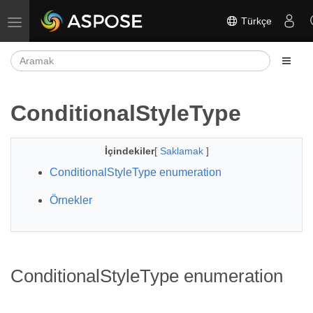
Türkçe
Gezinmeyi aç/kapat
ConditionalStyleType
İçindekiler
[
Saklamak
]
ConditionalStyleType enumeration
Örnekler
ConditionalStyleType enumeration