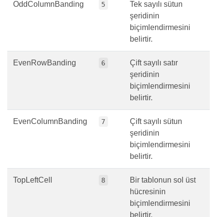
OddColumnBanding
Tek sayılı sütun
5
şeridinin
biçimlendirmesini
belirtir.
EvenRowBanding
Çift sayılı satır
6
şeridinin
biçimlendirmesini
belirtir.
EvenColumnBanding
Çift sayılı sütun
7
şeridinin
biçimlendirmesini
belirtir.
TopLeftCell
Bir tablonun sol üst
8
hücresinin
biçimlendirmesini
belirtir.