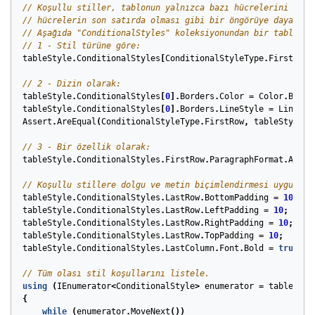
// Koşullu stiller, tablonun yalnızca bazı hücrelerini etki
// hücrelerin son satırda olması gibi bir öngörüye dayalı.
// Aşağıda "ConditionalStyles" koleksiyonundan bir tablo st
// 1 - Stil türüne göre:
tableStyle
.
ConditionalStyles
[
ConditionalStyleType
.
FirstRow
]
// 2 - Dizin olarak:
tableStyle
.
ConditionalStyles
[
0
].
Borders
.
Color
=
Color
.
Black
tableStyle
.
ConditionalStyles
[
0
].
Borders
.
LineStyle
=
LineSty
Assert
.
AreEqual
(
ConditionalStyleType
.
FirstRow
,
tableStyle
.
C
// 3 - Bir özellik olarak:
tableStyle
.
ConditionalStyles
.
FirstRow
.
ParagraphFormat
.
Align
// Koşullu stillere dolgu ve metin biçimlendirmesi uygulayı
tableStyle
.
ConditionalStyles
.
LastRow
.
BottomPadding
=
10
;
tableStyle
.
ConditionalStyles
.
LastRow
.
LeftPadding
=
10
;
tableStyle
.
ConditionalStyles
.
LastRow
.
RightPadding
=
10
;
tableStyle
.
ConditionalStyles
.
LastRow
.
TopPadding
=
10
;
tableStyle
.
ConditionalStyles
.
LastColumn
.
Font
.
Bold
=
true
;
// Tüm olası stil koşullarını listele.
using
(
IEnumerator
<
ConditionalStyle
>
enumerator
=
tableStyl
{
while
(
enumerator
.
MoveNext
())