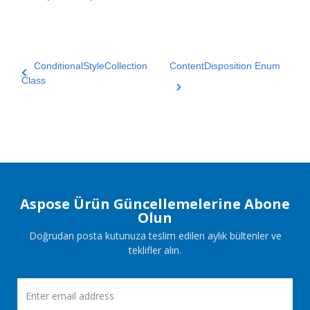
ConditionalStyleCollection
ContentDisposition Enum
Class
Aspose Ürün Güncellemelerine Abone
Olun
Doğrudan posta kutunuza teslim edilen aylık bültenler ve
teklifler alın.