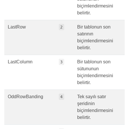
biçimlendirmesini
belirtir.
LastRow
Bir tablonun son
2
satırının
biçimlendirmesini
belirtir.
LastColumn
Bir tablonun son
3
sütununun
biçimlendirmesini
belirtir.
OddRowBanding
Tek sayılı satır
4
şeridinin
biçimlendirmesini
belirtir.