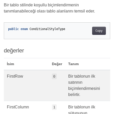
Bir tablo stilinde koşullu biçimlendirmenin
tanımlanabileceği olası tablo alanlarını temsil eder.
public
enum
ConditionalStyleType
Copy
değerler
İsim
Değer
Tanım
FirstRow
Bir tablonun ilk
0
satırının
biçimlendirmesini
belirtir.
FirstColumn
Bir tablonun ilk
1
sütununun