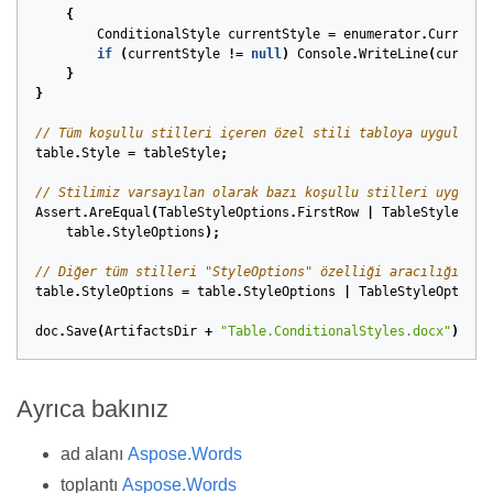
{
ConditionalStyle
currentStyle
=
enumerator
.
Current
;
if
(
currentStyle
!=
null
)
Console
.
WriteLine
(
current
}
}
// Tüm koşullu stilleri içeren özel stili tabloya uygula.
table
.
Style
=
tableStyle
;
// Stilimiz varsayılan olarak bazı koşullu stilleri uygular
Assert
.
AreEqual
(
TableStyleOptions
.
FirstRow
|
TableStyleOpti
table
.
StyleOptions
);
// Diğer tüm stilleri "StyleOptions" özelliği aracılığıyla 
table
.
StyleOptions
=
table
.
StyleOptions
|
TableStyleOptions
doc
.
Save
(
ArtifactsDir
+
"Table.ConditionalStyles.docx"
);
Ayrıca bakınız
ad alanı
Aspose.Words
toplantı
Aspose.Words