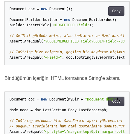
Document
doc
=
new
Document
();
Copy
DocumentBuilder
builder
=
new
DocumentBuilder
(
doc
);
builder
.
InsertField
(
"MERGEFIELD Field"
);
// GetText görünür metni, alan kodlarını ve özel karakterle
Assert
.
AreEqual
(
"\u0013MERGEFIELD Field\u0014«Field»\u0015"
// ToString bize belgenin, geçilen bir kaydetme biçimine gö
Assert
.
AreEqual
(
"«Field»"
,
doc
.
ToString
(
SaveFormat
.
Text
).
Tr
Bir düğümün içeriğini HTML formatında String’e aktarır.
Document
doc
=
new
Document
(
MyDir
+
"Document.docx"
);
Copy
Node
node
=
doc
.
LastSection
.
Body
.
LastParagraph
;
// ToString metodunu html SaveFormat aşırı yüklemesini kull
// Düğümün içeriklerini ham html gösterimine dönüştürür.
Assert
.
AreEqual
(
"<p style=\"margin-top:0pt; margin-bottom:8