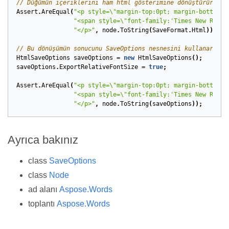
// Düğümün içeriklerini ham html gösterimine dönüştürür.
Assert
.
AreEqual
(
"<p style=\"margin-top:0pt; margin-bottom:8
"<span style=\"font-family:'Times New Roman
"</p>"
,
node
.
ToString
(
SaveFormat
.
Html
));
// Bu dönüşümün sonucunu SaveOptions nesnesini kullanarak d
HtmlSaveOptions
saveOptions
=
new
HtmlSaveOptions
();
saveOptions
.
ExportRelativeFontSize
=
true
;
Assert
.
AreEqual
(
"<p style=\"margin-top:0pt; margin-bottom:8
"<span style=\"font-family:'Times New Roman
"</p>"
,
node
.
ToString
(
saveOptions
));
Ayrıca bakınız
class
SaveOptions
class
Node
ad alanı
Aspose.Words
toplantı
Aspose.Words