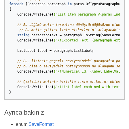
foreach
(
Paragraph
paragraph
in
paras
.
OfType
<
Paragraph
>().
W
{
Console
.
WriteLine
(
$"List item paragraph #{paras.IndexOf
// Bu düğümü metin formatına dönüştürdüğümüzde elde ede
// Bu metin çıktısı liste etiketlerini atlayacaktır. P
string
paragraphText
=
paragraph
.
ToString
(
SaveFormat
.
Te
Console
.
WriteLine
(
$"\tExported Text: {paragraphText}"
);
ListLabel
label
=
paragraph
.
ListLabel
;
// Bu, listenin geçerli seviyesindeki paragrafın pozisy
// bu bize o seviyedeki pozisyonunun ne olduğunu söyley
Console
.
WriteLine
(
$"\tNumerical Id: {label.LabelValue}"
// Çıktıdaki metinle birlikte liste etiketini eklemek i
Console
.
WriteLine
(
$"\tList label combined with text: {l
}
Ayrıca bakınız
enum
SaveFormat