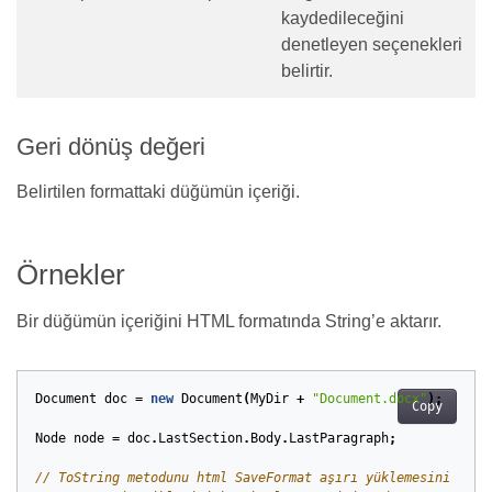
kaydedileceğini
denetleyen seçenekleri
belirtir.
Geri dönüş değeri
Belirtilen formattaki düğümün içeriği.
Örnekler
Bir düğümün içeriğini HTML formatında String’e aktarır.
Document
doc
=
new
Document
(
MyDir
+
"Document.docx"
);
Copy
Node
node
=
doc
.
LastSection
.
Body
.
LastParagraph
;
// ToString metodunu html SaveFormat aşırı yüklemesini kull