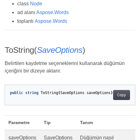
class
Node
ad alanı
Aspose.Words
toplantı
Aspose.Words
ToString(
SaveOptions
)
Belirtilen kaydetme seçeneklerini kullanarak düğümün
içeriğini bir dizeye aktarır.
public
string
ToString
(
SaveOptions
saveOptions
)
Copy
Parametre
Tip
Tanım
saveOptions
SaveOptions
Düğümün nasıl