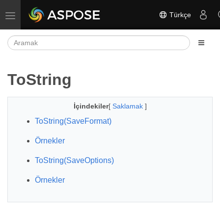
Türkçe
Gezinmeyi aç/kapat
ToString
İçindekiler
[
Saklamak
]
ToString(SaveFormat)
Örnekler
ToString(SaveOptions)
Örnekler