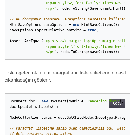
"<span style=\"font-family:'Times New Roman
"</p>"
,
node
.
ToString
(
SaveFormat
.
Html
));
// Bu dönüşümün sonucunu SaveOptions nesnesini kullanarak d
HtmlSaveOptions
saveOptions
=
new
HtmlSaveOptions
();
saveOptions
.
ExportRelativeFontSize
=
true
;
Assert
.
AreEqual
(
"<p style=\"margin-top:0pt; margin-bottom:8
"<span style=\"font-family:'Times New Roman
"</p>"
,
node
.
ToString
(
saveOptions
));
Liste öğeleri olan tüm paragrafların liste etiketlerinin nasıl
çıkarılacağını gösterir.
Document
doc
=
new
Document
(
MyDir
+
"Rendering.docx"
);
Copy
doc
.
UpdateListLabels
();
NodeCollection
paras
=
doc
.
GetChildNodes
(
NodeType
.
Paragraph
// Paragraf listesine sahip olup olmadığımızı bul. Belgemiz
// üçte başlayıp altıda biten.