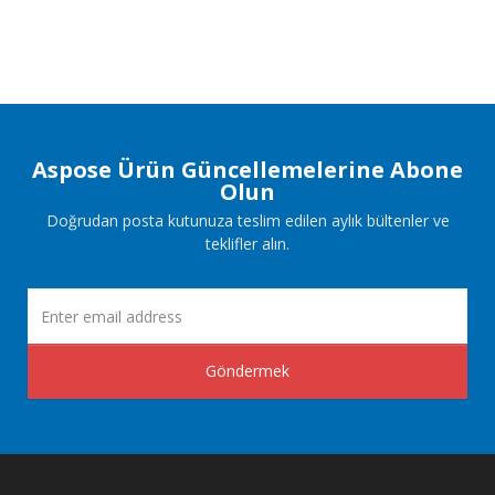
Aspose Ürün Güncellemelerine Abone
Olun
Doğrudan posta kutunuza teslim edilen aylık bültenler ve
teklifler alın.
Göndermek