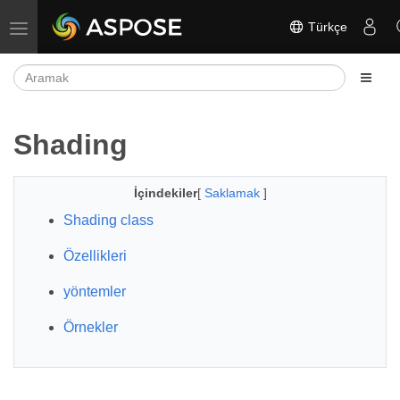
Türkçe
Gezinmeyi aç/kapat
Shading
İçindekiler
[
Saklamak
]
Shading class
Özellikleri
yöntemler
Örnekler