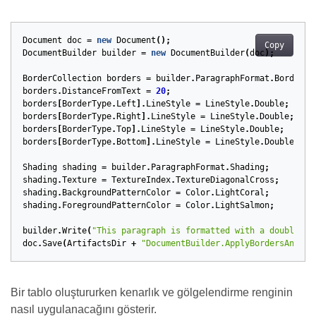
Document
doc
=
new
Document
();
Copy
DocumentBuilder
builder
=
new
DocumentBuilder
(
doc
);
BorderCollection
borders
=
builder
.
ParagraphFormat
.
Borders
;
borders
.
DistanceFromText
=
20
;
borders
[
BorderType
.
Left
].
LineStyle
=
LineStyle
.
Double
;
borders
[
BorderType
.
Right
].
LineStyle
=
LineStyle
.
Double
;
borders
[
BorderType
.
Top
].
LineStyle
=
LineStyle
.
Double
;
borders
[
BorderType
.
Bottom
].
LineStyle
=
LineStyle
.
Double
;
Shading
shading
=
builder
.
ParagraphFormat
.
Shading
;
shading
.
Texture
=
TextureIndex
.
TextureDiagonalCross
;
shading
.
BackgroundPatternColor
=
Color
.
LightCoral
;
shading
.
ForegroundPatternColor
=
Color
.
LightSalmon
;
builder
.
Write
(
"This paragraph is formatted with a double bo
doc
.
Save
(
ArtifactsDir
+
"DocumentBuilder.ApplyBordersAndSha
Bir tablo oluştururken kenarlık ve gölgelendirme renginin
nasıl uygulanacağını gösterir.