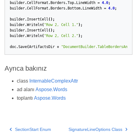
builder
.
CellFormat
.
Borders
.
Top
.
LineWidth
=
4.0
;
builder
.
CellFormat
.
Borders
.
Bottom
.
LineWidth
=
4.0
;
builder
.
InsertCell
();
builder
.
Writeln
(
"Row 2, Cell 1."
);
builder
.
InsertCell
();
builder
.
Writeln
(
"Row 2, Cell 2."
);
doc
.
Save
(
ArtifactsDir
+
"DocumentBuilder.TableBordersAndSha
Ayrıca bakınız
class
InternableComplexAttr
ad alanı
Aspose.Words
toplantı
Aspose.Words
SectionStart Enum
SignatureLineOptions Class