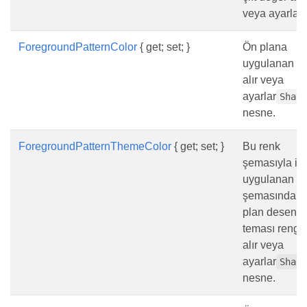
veya ayarlar.
ForegroundPatternColor
{ get; set; }
Ön plana
uygulanan re
alır veya
ayarlar
Shad
nesne.
ForegroundPatternThemeColor
{ get; set; }
Bu renk
şemasıyla iliş
uygulanan r
şemasındaki
plan desen
teması rengin
alır veya
ayarlar
Shad
nesne.