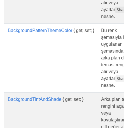
alır veya
ayarlar
Shad
nesne.
BackgroundPatternThemeColor
{ get; set; }
Bu renk
şemasıyla iliş
uygulanan r
şemasındaki
arka plan de
teması rengin
alır veya
ayarlar
Shad
nesne.
BackgroundTintAndShade
{ get; set; }
Arka plan te
rengini açan
veya
koyulaştıran 
çift değer alır