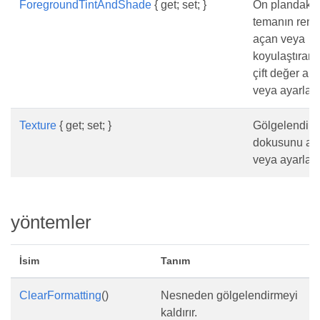
ForegroundTintAndShade
{ get; set; }
Ön plandaki
temanın reng
açan veya
koyulaştıran 
çift değer alır
veya ayarlar.
Texture
{ get; set; }
Gölgelendir
dokusunu alı
veya ayarlar.
yöntemler
İsim
Tanım
ClearFormatting
()
Nesneden gölgelendirmeyi
kaldırır.