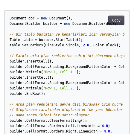
Document
doc
=
new
Document
();
Copy
DocumentBuilder
builder
=
new
DocumentBuilder
(
doc
);
// Bir tablo başlatın ve kenarlıkları için varsayılan bir r
Table
table
=
builder
.
StartTable
();
table
.
SetBorders
(
LineStyle
.
Single
,
2.0
,
Color
.
Black
);
// Farklı arka plan renklerine sahip iki hücreden oluşan bi
builder
.
InsertCell
();
builder
.
CellFormat
.
Shading
.
BackgroundPatternColor
=
Color
.
L
builder
.
Writeln
(
"Row 1, Cell 1."
);
builder
.
InsertCell
();
builder
.
CellFormat
.
Shading
.
BackgroundPatternColor
=
Color
.
O
builder
.
Writeln
(
"Row 1, Cell 2."
);
builder
.
EndRow
();
// Arka plan renklerini devre dışı bırakmak için hücre biçi
// Oluşturucu tarafından oluşturulan tüm yeni hücreler için
// daha sonra ikinci bir satır oluştur.
builder
.
CellFormat
.
ClearFormatting
();
builder
.
CellFormat
.
Borders
.
Left
.
LineWidth
=
4.0
;
builder
.
CellFormat
.
Borders
.
Right
.
LineWidth
=
4.0
;