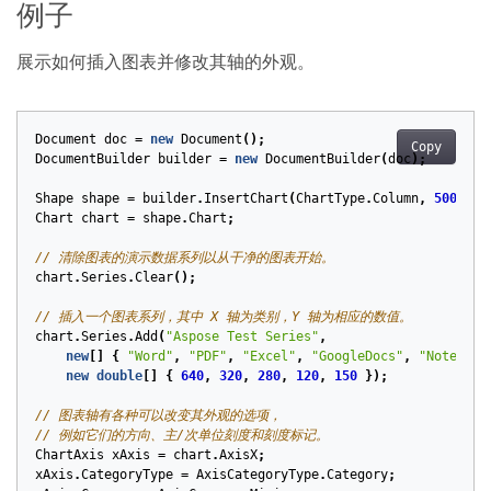
例子
展示如何插入图表并修改其轴的外观。
Document
doc
=
new
Document
();
Copy
DocumentBuilder
builder
=
new
DocumentBuilder
(
doc
);
Shape
shape
=
builder
.
InsertChart
(
ChartType
.
Column
,
500
,
30
Chart
chart
=
shape
.
Chart
;
// 清除图表的演示数据系列以从干净的图表开始。
chart
.
Series
.
Clear
();
// 插入一个图表系列，其中 X 轴为类别，Y 轴为相应的数值。
chart
.
Series
.
Add
(
"Aspose Test Series"
,
new
[]
{
"Word"
,
"PDF"
,
"Excel"
,
"GoogleDocs"
,
"Note"
},
new
double
[]
{
640
,
320
,
280
,
120
,
150
});
// 图表轴有各种可以改变其外观的选项，
// 例如它们的方向、主/次单位刻度和刻度标记。
ChartAxis
xAxis
=
chart
.
AxisX
;
xAxis
.
CategoryType
=
AxisCategoryType
.
Category
;