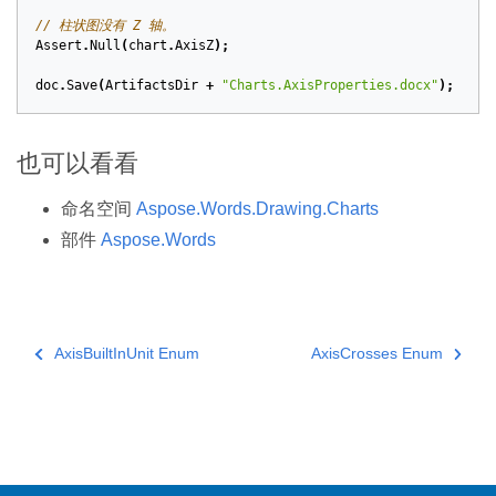
// 柱状图没有 Z 轴。
Assert
.
Null
(
chart
.
AxisZ
);
doc
.
Save
(
ArtifactsDir
+
"Charts.AxisProperties.docx"
);
也可以看看
命名空间
Aspose.Words.Drawing.Charts
部件
Aspose.Words
AxisBuiltInUnit Enum
AxisCrosses Enum