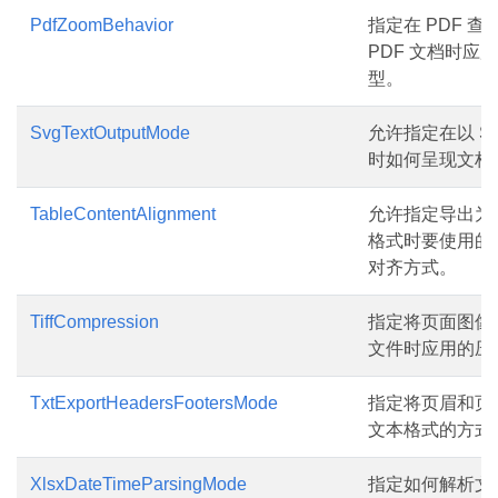
PdfZoomBehavior
指定在 PDF 
PDF 文档时应
型。
SvgTextOutputMode
允许指定在以 S
时如何呈现文档
TableContentAlignment
允许指定导出为 M
格式时要使用的
对齐方式。
TiffCompression
指定将页面图像保
文件时应用的压
TxtExportHeadersFootersMode
指定将页眉和页
文本格式的方式
XlsxDateTimeParsingMode
指定如何解析文