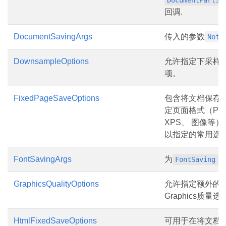
DocumentPartSa
回调.
DocumentSavingArgs
传入的参数
Noti
DownsampleOptions
允许指定下采样
项。
FixedPageSaveOptions
包含将文档保存
定页面格式（PD
XPS、 图像等）
以指定的常用选
FontSavingArgs
为
事
FontSaving
GraphicsQualityOptions
允许指定额外的
Graphics质量选
HtmlFixedSaveOptions
可用于在将文档