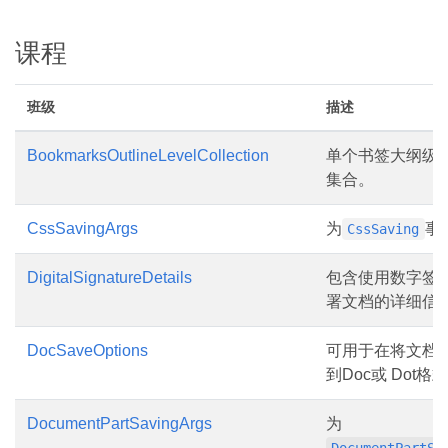
课程
班级
描述
BookmarksOutlineLevelCollection
单个书签大纲级
集合。
CssSavingArgs
为
事
CssSaving
DigitalSignatureDetails
包含使用数字签
署文档的详细信
DocSaveOptions
可用于在将文档
到Doc或 Dot格式
DocumentPartSavingArgs
为