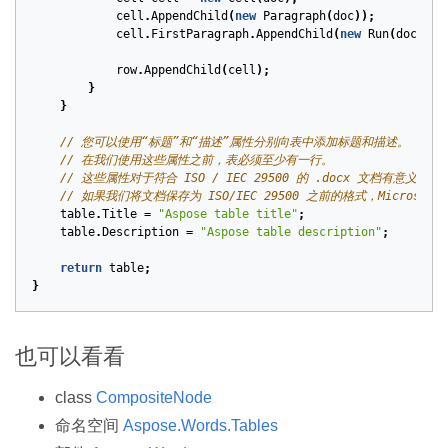
cell
.
AppendChild
(
new
Paragraph
(
doc
));
cell
.
FirstParagraph
.
AppendChild
(
new
Run
(
doc
,
ce
row
.
AppendChild
(
cell
);
}
}
// 您可以使用“标题”和“描述”属性分别向表中添加标题和描述。
// 在我们使用这些属性之前，表必须至少有一行。
// 这些属性对于符合 ISO / IEC 29500 的 .docx 文档有意义（参见 
// 如果我们将文档保存为 ISO/IEC 29500 之前的格式，Microsof
table
.
Title
=
"Aspose table title"
;
table
.
Description
=
"Aspose table description"
;
return
table
;
}
也可以看看
class
CompositeNode
命名空间
Aspose.Words.Tables