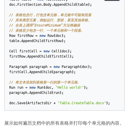
doc
.
FirstSection
.
Body
.
AppendChild
(
table
);
// 表格包含行，行包含单元格，单元格中可能有段落
// 具有典型元素，例如运行、形状，甚至其他表格。
// 在表上调用“EnsureMinimum”方法将确保
// 表格至少包含一行、一个单元格和一个段落。
Row
firstRow
=
new
Row
(
doc
);
table
.
AppendChild
(
firstRow
);
Cell
firstCell
=
new
Cell
(
doc
);
firstRow
.
AppendChild
(
firstCell
);
Paragraph
paragraph
=
new
Paragraph
(
doc
);
firstCell
.
AppendChild
(
paragraph
);
// 将文本添加到表格第一行的第一个单元格。
Run
run
=
new
Run
(
doc
,
"Hello world!"
);
paragraph
.
AppendChild
(
run
);
doc
.
Save
(
ArtifactsDir
+
"Table.CreateTable.docx"
);
展示如何遍历文档中的所有表格并打印每个单元格的内容。