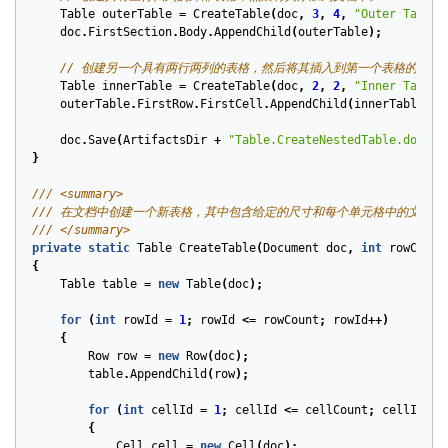
Table
outerTable
=
CreateTable
(
doc
,
3
,
4
,
"Outer Table"
doc
.
FirstSection
.
Body
.
AppendChild
(
outerTable
);
// 创建另一个具有两行两列的表格，然后将其插入到第一个表格的第一
Table
innerTable
=
CreateTable
(
doc
,
2
,
2
,
"Inner Table"
outerTable
.
FirstRow
.
FirstCell
.
AppendChild
(
innerTable
);
doc
.
Save
(
ArtifactsDir
+
"Table.CreateNestedTable.docx"
)
}
/// <summary>
/// 在文档中创建一个新表格，其中包含给定的尺寸和每个单元格中的文本。
/// </summary>
private
static
Table
CreateTable
(
Document
doc
,
int
rowCount
{
Table
table
=
new
Table
(
doc
);
for
(
int
rowId
=
1
;
rowId
<=
rowCount
;
rowId
++)
{
Row
row
=
new
Row
(
doc
);
table
.
AppendChild
(
row
);
for
(
int
cellId
=
1
;
cellId
<=
cellCount
;
cellId
++)
{
Cell
cell
=
new
Cell
(
doc
);