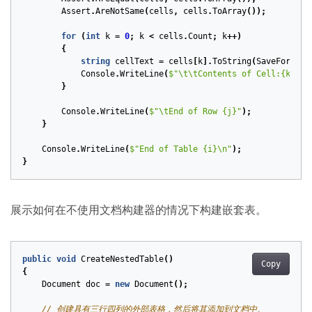
Assert
.
AreNotSame
(
cells
,
cells
.
ToArray
());
for
(
int
k
=
0
;
k
<
cells
.
Count
;
k
++)
{
string
cellText
=
cells
[
k
].
ToString
(
SaveFormat
.
Console
.
WriteLine
(
$"\t\tContents of Cell:{k} = 
}
Console
.
WriteLine
(
$"\tEnd of Row {j}"
);
}
Console
.
WriteLine
(
$"End of Table {i}\n"
);
}
展示如何在不使用文档构建器的情况下构建嵌套表。
public
void
CreateNestedTable
()
Copy
{
Document
doc
=
new
Document
();
// 创建具有三行四列的外部表格，然后将其添加到文档中。