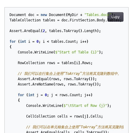
Document
doc
=
new
Document
(
MyDir
+
"Tables.docx"
);
Copy
TableCollection
tables
=
doc
.
FirstSection
.
Body
.
Tables
;
Assert
.
AreEqual
(
2
,
tables
.
ToArray
().
Length
);
for
(
int
i
=
0
;
i
<
tables
.
Count
;
i
++)
{
Console
.
WriteLine
(
$"Start of Table {i}"
);
RowCollection
rows
=
tables
[
i
].
Rows
;
// 我们可以在行集合上使用“ToArray”方法将其克隆到数组中。
Assert
.
AreEqual
(
rows
,
rows
.
ToArray
());
Assert
.
AreNotSame
(
rows
,
rows
.
ToArray
());
for
(
int
j
=
0
;
j
<
rows
.
Count
;
j
++)
{
Console
.
WriteLine
(
$"\tStart of Row {j}"
);
CellCollection
cells
=
rows
[
j
].
Cells
;
// 我们可以在单元格集合上使用“ToArray”方法将其克隆到数组
Assert
.
AreEqual
(
cells
,
cells
.
ToArray
());