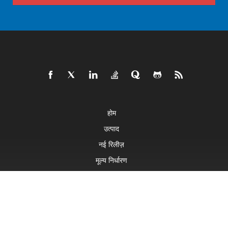
होम
उत्पाद
नई रिलीज़
मूल्य निर्धारण
डॉक्स
लाइव डेमो
मुफ़्त सहायता
मुफ़्त परामर्श