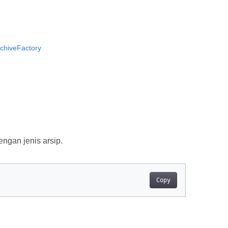
rchiveFactory
ngan jenis arsip.
Copy