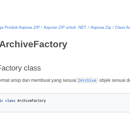
ga Produk Aspose.ZIP
Aspose.ZIP untuk .NET
Aspose.Zip
Class A
 ArchiveFactory
actory class
ormat arsip dan membuat yang sesuai
objek sesuai de
IArchive
ic
class
ArchiveFactory