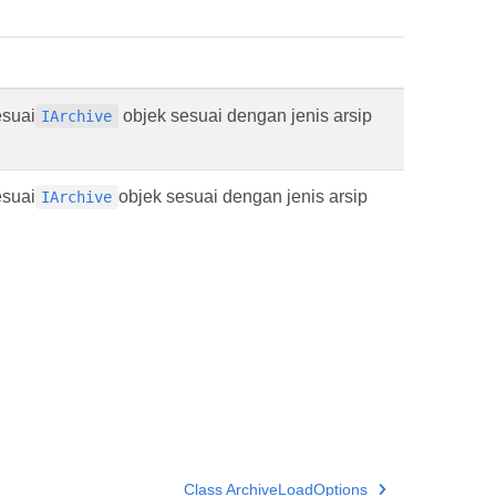
esuai
objek sesuai dengan jenis arsip
IArchive
esuai
objek sesuai dengan jenis arsip
IArchive
Class ArchiveLoadOptions