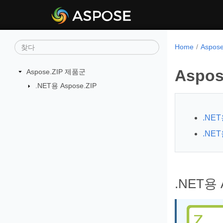
Home
Aspos
Aspo
Aspose.ZIP 제품군
.NET용 Aspose.ZIP
.NET
.NET
.NET용 