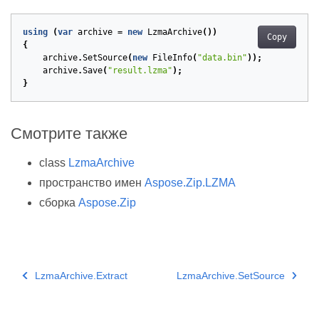
using
(
var
archive
=
new
LzmaArchive
())
Copy
{
archive
.
SetSource
(
new
FileInfo
(
"data.bin"
));
archive
.
Save
(
"result.lzma"
);
}
Смотрите также
class
LzmaArchive
пространство имен
Aspose.Zip.LZMA
сборка
Aspose.Zip
LzmaArchive.Extract
LzmaArchive.SetSource