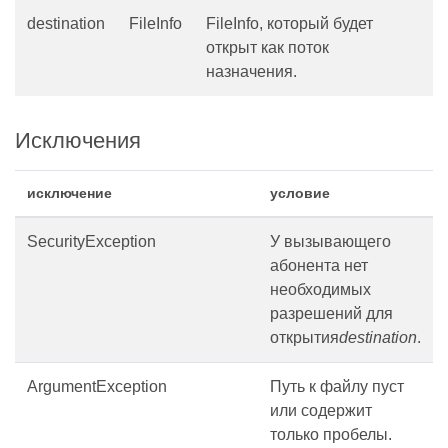
destination
FileInfo
FileInfo, который будет
открыт как поток
назначения.
Исключения
исключение
условие
SecurityException
У вызывающего
абонента нет
необходимых
разрешений для
открытия
destination
.
ArgumentException
Путь к файлу пуст
или содержит
только пробелы.