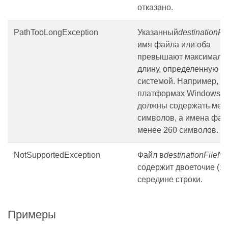
отказано.
PathTooLongException
Указанный
destinationF
имя файла или оба
превышают максималь
длину, определенную
системой. Например, н
платформах Windows п
должны содержать мен
символов, а имена фа
менее 260 символов.
NotSupportedException
Файл в
destinationFileN
содержит двоеточие (:) 
середине строки.
Примеры