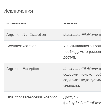
Исключения
исключение
условие
ArgumentNullException
destinationFileName
нул
SecurityException
У вызывающего абонен
необходимого разреше
доступ.
ArgumentException
destinationFileName
пус
содержит только пробе
содержит недопустимы
символы.
UnauthorizedAccessException
Доступ к
файлу
destinationFileN