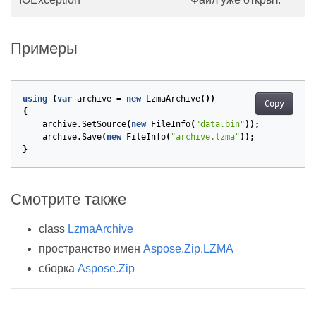
Примеры
using
(
var
archive
=
new
LzmaArchive
())
Copy
{
archive
.
SetSource
(
new
FileInfo
(
"data.bin"
));
archive
.
Save
(
new
FileInfo
(
"archive.lzma"
));
}
Смотрите также
class
LzmaArchive
пространство имен
Aspose.Zip.LZMA
сборка
Aspose.Zip