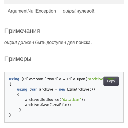
ArgumentNullException
output
нулевой.
Примечания
output
должен быть доступен для поиска.
Примеры
using
(
FileStream
lzmaFile
=
File
.
Open
(
"archive.lzma"
,
File
Copy
{
using
(
var
archive
=
new
LzmaArchive
())
{
archive
.
SetSource
(
"data.bin"
);
archive
.
Save
(
lzmaFile
);
}
}