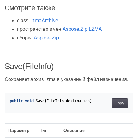
Смотрите также
class
LzmaArchive
пространство имен
Aspose.Zip.LZMA
сборка
Aspose.Zip
Save(FileInfo)
Сохраняет архив lzma в указанный файл назначения.
public
void
Save
(
FileInfo
destination
)
Copy
Параметр
Тип
Описание