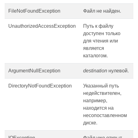
FileNotFoundException
Файл не найден.
UnauthorizedAccessException
Путь к файлу
доступен только
для чтения или
является
каталогом.
ArgumentNullException
destination
нулевой.
DirectoryNotFoundException
Указанный путь
недействителен,
например,
находится на
несопоставленном
диске.
IOException
Файл уже открыт.