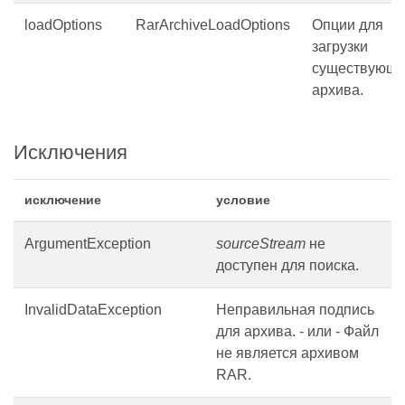
loadOptions
RarArchiveLoadOptions
Опции для
загрузки
существующе
архива.
Исключения
исключение
условие
ArgumentException
sourceStream
не
доступен для поиска.
InvalidDataException
Неправильная подпись
для архива. - или - Файл
не является архивом
RAR.