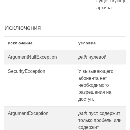
существующег
архива.
Исключения
исключение
условие
ArgumentNullException
path
нулевой.
SecurityException
У вызывающего
абонента нет
необходимого
разрешения на
доступ.
ArgumentException
path
пуст, содержит
только пробелы или
содержит