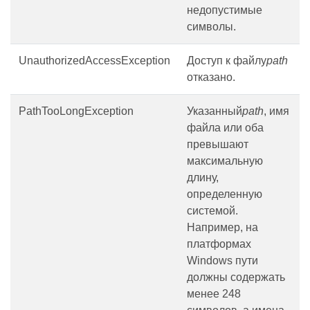
недопустимые
символы.
UnauthorizedAccessException
Доступ к файлу
path
отказано.
PathTooLongException
Указанный
path
, имя
файла или оба
превышают
максимальную
длину,
определенную
системой.
Например, на
платформах
Windows пути
должны содержать
менее 248