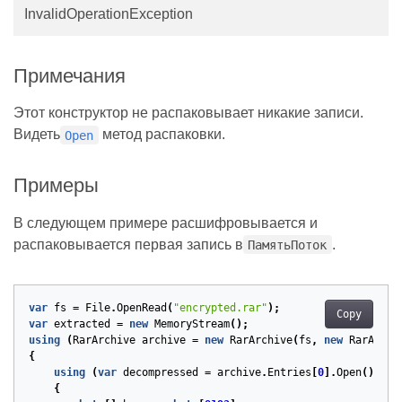
InvalidOperationException
Примечания
Этот конструктор не распаковывает никакие записи.
Видеть
метод распаковки.
Open
Примеры
В следующем примере расшифровывается и
распаковывается первая запись в
.
ПамятьПоток
var
fs
=
File
.
OpenRead
(
"encrypted.rar"
);
Copy
var
extracted
=
new
MemoryStream
();
using
(
RarArchive
archive
=
new
RarArchive
(
fs
,
new
RarArchi
{
using
(
var
decompressed
=
archive
.
Entries
[
0
].
Open
())
{