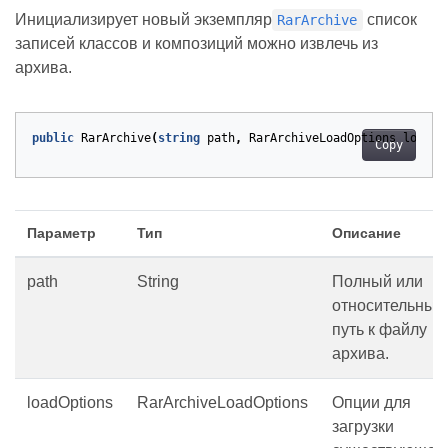
Инициализирует новый экземпляр
список
RarArchive
записей классов и композиций можно извлечь из
архива.
public
RarArchive
(
string
path
,
RarArchiveLoadOptions
loadOp
Copy
Параметр
Тип
Описание
path
String
Полный или
относительный
путь к файлу
архива.
loadOptions
RarArchiveLoadOptions
Опции для
загрузки