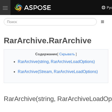
Рус
Переключить навигацию
RarArchive.RarArchive
Содержание
[
Скрывать
]
RarArchive(string, RarArchiveLoadOptions)
RarArchive(Stream, RarArchiveLoadOptions)
RarArchive(string, RarArchiveLoadOp