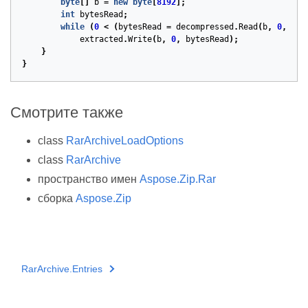
byte
[]
b
=
new
byte
[
8192
];
int
bytesRead
;
while
(
0
<
(
bytesRead
=
decompressed
.
Read
(
b
,
0
,
b
.
L
extracted
.
Write
(
b
,
0
,
bytesRead
);
}
}
Смотрите также
class
RarArchiveLoadOptions
class
RarArchive
пространство имен
Aspose.Zip.Rar
сборка
Aspose.Zip
RarArchive.Entries