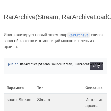
RarArchive(Stream, RarArchiveLoadO
Инициализирует новый экземпляр
список
RarArchive
записей классов и композиций можно извлечь из
архива.
public
RarArchive
(
Stream
sourceStream
,
RarArchiveLoadOption
Copy
Параметр
Тип
Описание
sourceStream
Stream
Источник
архива.