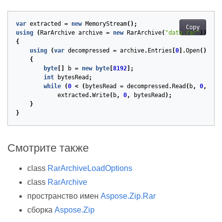
var
extracted
=
new
MemoryStream
();
Copy
using
(
RarArchive
archive
=
new
RarArchive
(
"data.rar"
))
{
using
(
var
decompressed
=
archive
.
Entries
[
0
].
Open
())
{
byte
[]
b
=
new
byte
[
8192
];
int
bytesRead
;
while
(
0
<
(
bytesRead
=
decompressed
.
Read
(
b
,
0
,
b
.
L
extracted
.
Write
(
b
,
0
,
bytesRead
);
}
}
Смотрите также
class
RarArchiveLoadOptions
class
RarArchive
пространство имен
Aspose.Zip.Rar
сборка
Aspose.Zip