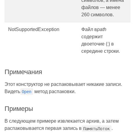
символов, а имена
файлов — менее
260 символов.
NotSupportedException
Файл в
path
содержит
двоеточие (:) в
середине строки.
Примечания
Этот конструктор не распаковывает никакие записи.
Видеть
метод распаковки.
Open
Примеры
В следующем примере извлекается архив, а затем
распаковывается первая запись в
.
ПамятьПоток