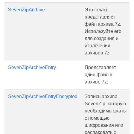
SevenZipArchive
Этот класс
представляет
файл архива 7z.
Используйте его
для создания и
извлечения
архивов 7z.
SevenZipArchiveEntry
Представляет
один файл в
архиве 7z.
SevenZipArchiveEntryEncrypted
Запись архива
SevenZip, которую
необходимо сжать
с помощью
шифрования или
распаковать с