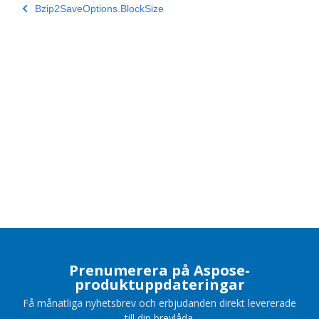
Bzip2SaveOptions.BlockSize
Prenumerera på Aspose-
produktuppdateringar
Få månatliga nyhetsbrev och erbjudanden direkt levererade
till din brevlåda.