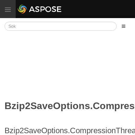
Växla navigering
Bzip2SaveOptions.Compres
Bzip2SaveOptions.CompressionThre