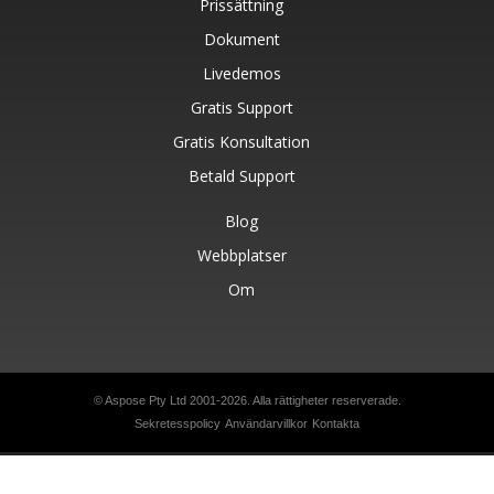
Prissättning
Dokument
Livedemos
Gratis Support
Gratis Konsultation
Betald Support
Blog
Webbplatser
Om
© Aspose Pty Ltd 2001-2026. Alla rättigheter reserverade.
Sekretesspolicy
Användarvillkor
Kontakta