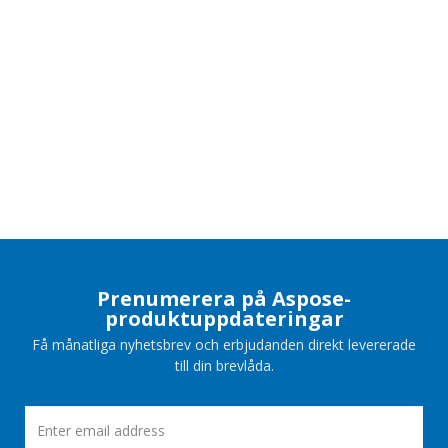
Prenumerera på Aspose-
produktuppdateringar
Få månatliga nyhetsbrev och erbjudanden direkt levererade
till din brevlåda.