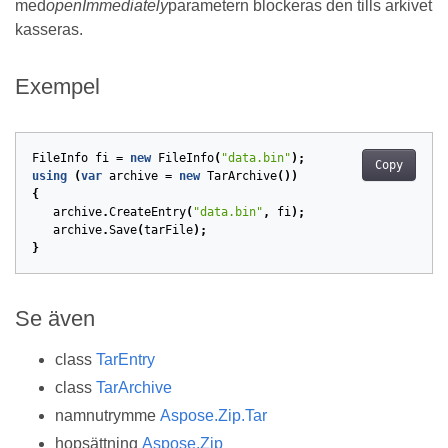
med
openImmediately
parametern blockeras den tills arkivet
kasseras.
Exempel
FileInfo
fi
=
new
FileInfo
(
"data.bin"
);
Copy
using
(
var
archive
=
new
TarArchive
())
{
archive
.
CreateEntry
(
"data.bin"
,
fi
);
archive
.
Save
(
tarFile
);
}
Se även
class
TarEntry
class
TarArchive
namnutrymme
Aspose.Zip.Tar
hopsättning
Aspose.Zip