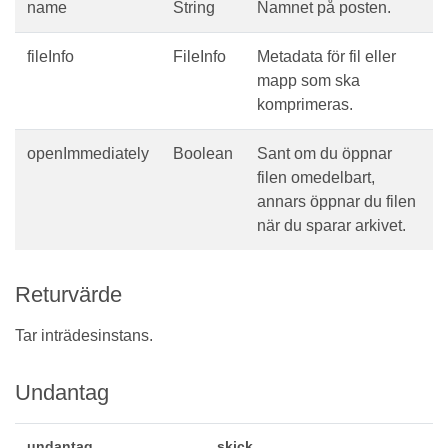
name
String
Namnet på posten.
fileInfo
FileInfo
Metadata för fil eller
mapp som ska
komprimeras.
openImmediately
Boolean
Sant om du öppnar
filen omedelbart,
annars öppnar du filen
när du sparar arkivet.
Returvärde
Tar inträdesinstans.
Undantag
undantag
skick