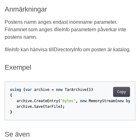
Anmärkningar
Postens namn anges endast inom
name
parameter.
Filnamnet som anges i
fileInfo
parametern påverkar inte
postens namn.
fileInfo
kan hänvisa tillDirectoryInfo om posten är katalog.
Exempel
using
(
var
archive
=
new
TarArchive
())
Copy
{
archive
.
CreateEntry
(
"bytes"
,
new
MemoryStream
(
new
byte
[]
archive
.
Save
(
tarFile
);
}
Se även