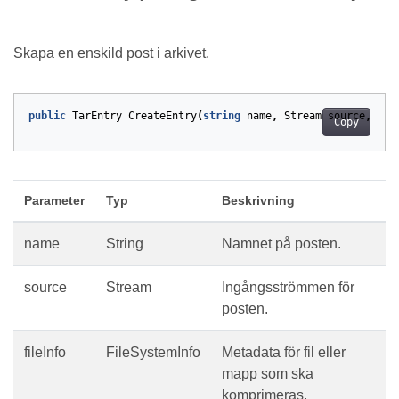
Skapa en enskild post i arkivet.
public
TarEntry
CreateEntry
(
string
name
,
Stream
source
,
Fil
Copy
Parameter
Typ
Beskrivning
name
String
Namnet på posten.
source
Stream
Ingångsströmmen för
posten.
fileInfo
FileSystemInfo
Metadata för fil eller
mapp som ska
komprimeras.