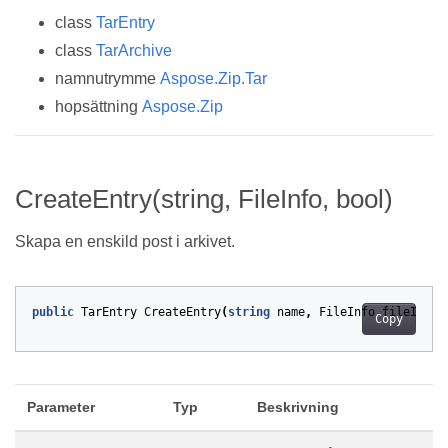
class
TarEntry
class
TarArchive
namnutrymme
Aspose.Zip.Tar
hopsättning
Aspose.Zip
CreateEntry(string, FileInfo, bool)
Skapa en enskild post i arkivet.
public
TarEntry
CreateEntry
(
string
name
,
FileInfo
fileInfo
,
Copy
Parameter
Typ
Beskrivning