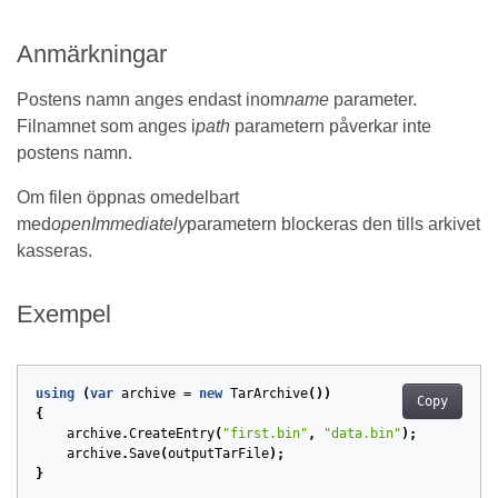
Anmärkningar
Postens namn anges endast inom
name
parameter.
Filnamnet som anges i
path
parametern påverkar inte
postens namn.
Om filen öppnas omedelbart
med
openImmediately
parametern blockeras den tills arkivet
kasseras.
Exempel
using
(
var
archive
=
new
TarArchive
())
Copy
{
archive
.
CreateEntry
(
"first.bin"
,
"data.bin"
);
archive
.
Save
(
outputTarFile
);
}