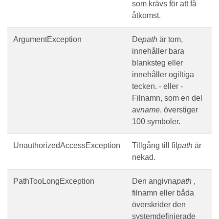
som krävs för att få
åtkomst.
ArgumentException
De
path
är tom,
innehåller bara
blanksteg eller
innehåller ogiltiga
tecken. - eller -
Filnamn, som en del
av
name
, överstiger
100 symboler.
UnauthorizedAccessException
Tillgång till fil
path
är
nekad.
PathTooLongException
Den angivna
path
,
filnamn eller båda
överskrider den
systemdefinierade