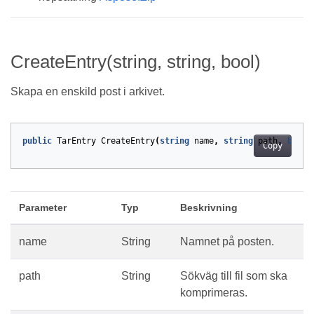
CreateEntry(string, string, bool)
Skapa en enskild post i arkivet.
public
TarEntry
CreateEntry
(
string
name
,
string
path
,
bool
Copy
Parameter
Typ
Beskrivning
name
String
Namnet på posten.
path
String
Sökväg till fil som ska
komprimeras.