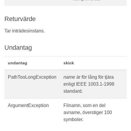
Returvärde
Tar inträdesinstans.
Undantag
undantag
skick
PathTooLongException
name
är för lång för tjära
enligt IEEE 1003.1-1998
standard.
ArgumentException
Filnamn, som en del
av
name
, överstiger 100
symboler.