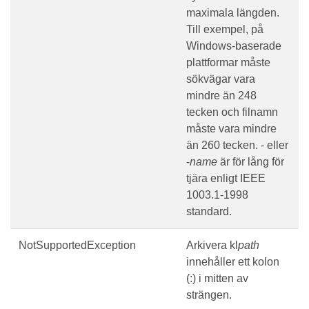
maximala längden.
Till exempel, på
Windows-baserade
plattformar måste
sökvägar vara
mindre än 248
tecken och filnamn
måste vara mindre
än 260 tecken. - eller
-
name
är för lång för
tjära enligt IEEE
1003.1-1998
standard.
NotSupportedException
Arkivera kl
path
innehåller ett kolon
(:) i mitten av
strängen.