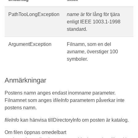
PathTooLongException
name
är för lång för tjära
enligt IEEE 1003.1-1998
standard.
ArgumentException
Filnamn, som en del
av
name
, överstiger 100
symboler.
Anmärkningar
Postens namn anges endast inom
name
parameter.
Filnamnet som anges i
fileInfo
parametern påverkar inte
postens namn.
fileInfo
kan hänvisa tillDirectoryInfo om posten är katalog.
Om filen öppnas omedelbart