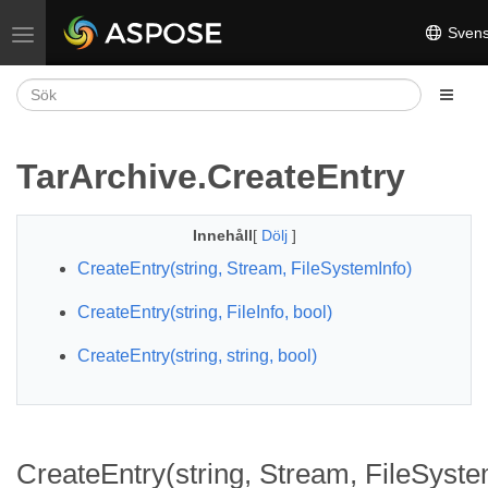
Sven
Växla navigering
TarArchive.CreateEntry
Innehåll
[
Dölj
]
CreateEntry(string, Stream, FileSystemInfo)
CreateEntry(string, FileInfo, bool)
CreateEntry(string, string, bool)
CreateEntry(string, Stream, FileSyste