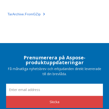
TarArchive.FromGZip
Prenumerera på Aspose-
produktuppdateringar
Få månatliga nyhetsbrev och erbjudanden direkt levererade
till din brevlåda.
Skicka