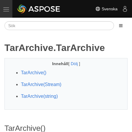
Svenska
Växla navigering
TarArchive.TarArchive
Innehåll
[
Dölj
]
TarArchive()
TarArchive(Stream)
TarArchive(string)
TarArchive()