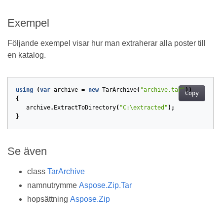
Exempel
Följande exempel visar hur man extraherar alla poster till
en katalog.
using
(
var
archive
=
new
TarArchive
(
"archive.tar"
))
Copy
{
archive
.
ExtractToDirectory
(
"C:\extracted"
);
}
Se även
class
TarArchive
namnutrymme
Aspose.Zip.Tar
hopsättning
Aspose.Zip