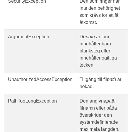
SecurityException
Den som ringer har
inte den behörighet
som krävs för att få
åtkomst.
ArgumentException
De
path
är tom,
innehåller bara
blanksteg eller
innehåller ogiltiga
tecken.
UnauthorizedAccessException
Tillgång till fil
path
är
nekad.
PathTooLongException
Den angivna
path
,
filnamn eller båda
överskrider den
systemdefinierade
maximala längden.