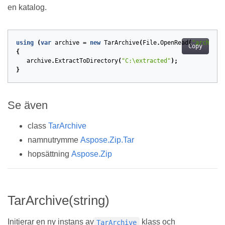
en katalog.
using
(
var
archive
=
new
TarArchive
(
File
.
OpenRead
(
"archive.
Copy
{
archive
.
ExtractToDirectory
(
"C:\extracted"
);
}
Se även
class
TarArchive
namnutrymme
Aspose.Zip.Tar
hopsättning
Aspose.Zip
TarArchive(string)
Initierar en ny instans av
klass och
TarArchive