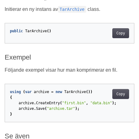
Initierar en ny instans av
class.
TarArchive
public
TarArchive
()
Copy
Exempel
Följande exempel visar hur man komprimerar en fil.
using
(
var
archive
=
new
TarArchive
())
Copy
{
archive
.
CreateEntry
(
"first.bin"
,
"data.bin"
);
archive
.
Save
(
"archive.tar"
);
}
Se även