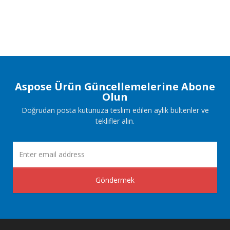
Aspose Ürün Güncellemelerine Abone
Olun
Doğrudan posta kutunuza teslim edilen aylık bültenler ve
teklifler alın.
Göndermek