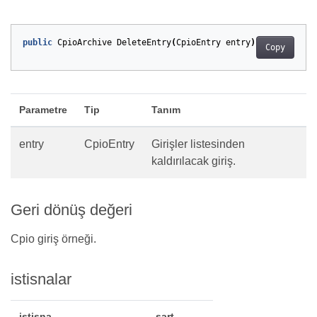
public
CpioArchive
DeleteEntry
(
CpioEntry
entry
)
Copy
Parametre
Tip
Tanım
entry
CpioEntry
Girişler listesinden
kaldırılacak giriş.
Geri dönüş değeri
Cpio giriş örneği.
istisnalar
istisna
şart