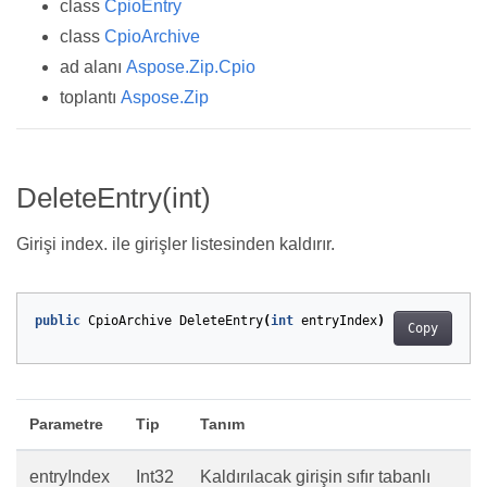
class
CpioEntry
class
CpioArchive
ad alanı
Aspose.Zip.Cpio
toplantı
Aspose.Zip
DeleteEntry(int)
Girişi index. ile girişler listesinden kaldırır.
public
CpioArchive
DeleteEntry
(
int
entryIndex
)
Copy
Parametre
Tip
Tanım
entryIndex
Int32
Kaldırılacak girişin sıfır tabanlı