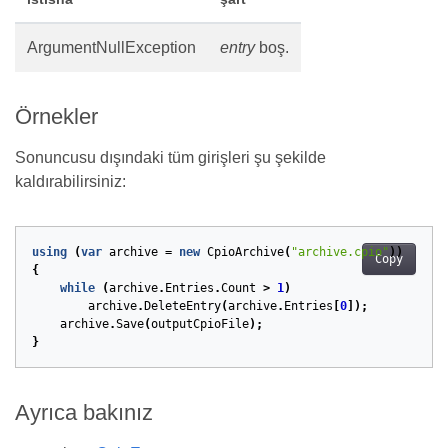
ArgumentNullException
entry
boş.
Örnekler
Sonuncusu dışındaki tüm girişleri şu şekilde
kaldırabilirsiniz:
using
(
var
archive
=
new
CpioArchive
(
"archive.cpio"
))
Copy
{
while
(
archive
.
Entries
.
Count
>
1
)
archive
.
DeleteEntry
(
archive
.
Entries
[
0
]);
archive
.
Save
(
outputCpioFile
);
}
Ayrıca bakınız