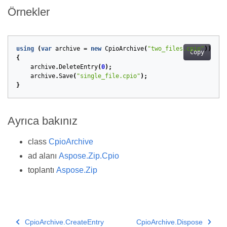
Örnekler
using
(
var
archive
=
new
CpioArchive
(
"two_files.cpio"
))
Copy
{
archive
.
DeleteEntry
(
0
);
archive
.
Save
(
"single_file.cpio"
);
}
Ayrıca bakınız
class
CpioArchive
ad alanı
Aspose.Zip.Cpio
toplantı
Aspose.Zip
CpioArchive.CreateEntry
CpioArchive.Dispose