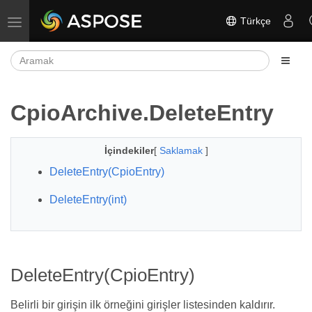
Türkçe
Gezinmeyi aç/kapat
CpioArchive.DeleteEntry
İçindekiler
[
Saklamak
]
DeleteEntry(CpioEntry)
DeleteEntry(int)
DeleteEntry(CpioEntry)
Belirli bir girişin ilk örneğini girişler listesinden kaldırır.