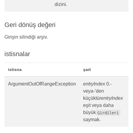
dizini.
Geri dönüş değeri
Girişin silindiği arşiv.
istisnalar
istisna
şart
ArgumentOutOfRangeException
entryIndex
0.-
veya-‘den
küçüktür
entryIndex
eşit veya daha
büyük
Girdileri
saymak.