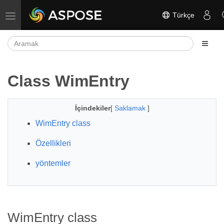
Türkçe
Gezinmeyi aç/kapat
Class WimEntry
İçindekiler
[
Saklamak
]
WimEntry class
Özellikleri
yöntemler
WimEntry class