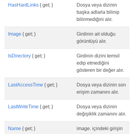
HasHardLinks
{ get; }
Dosya veya dizinin
başka adlarla bilinip
bilinmediğini alır.
Image
{ get; }
Girdinin ait olduğu
görüntüyü alır.
IsDirectory
{ get; }
Girdinin dizini temsil
edip etmediğini
gösteren bir değer alır.
LastAccessTime
{ get; }
Dosya veya dizinin son
erişim zamanını alır.
LastWriteTime
{ get; }
Dosya veya dizinin
değişiklik zamanını alır.
Name
{ get; }
image. içindeki girişin