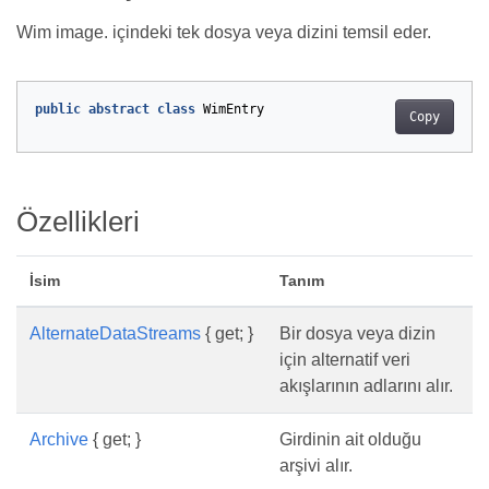
Wim image. içindeki tek dosya veya dizini temsil eder.
public
abstract
class
WimEntry
Copy
Özellikleri
İsim
Tanım
AlternateDataStreams
{ get; }
Bir dosya veya dizin
için alternatif veri
akışlarının adlarını alır.
Archive
{ get; }
Girdinin ait olduğu
arşivi alır.