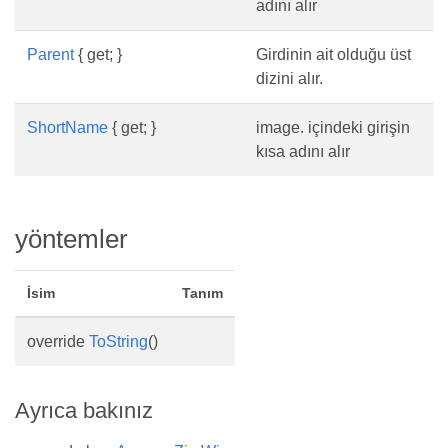
adını alır
Parent
{ get; }
Girdinin ait olduğu üst
dizini alır.
ShortName
{ get; }
image. içindeki girişin
kısa adını alır
yöntemler
İsim
Tanım
override
ToString
()
Ayrıca bakınız