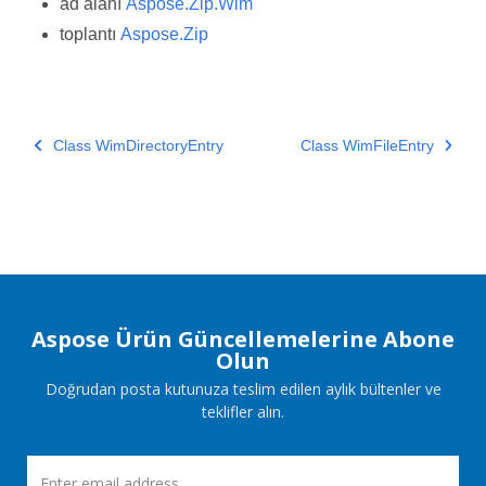
ad alanı
Aspose.Zip.Wim
toplantı
Aspose.Zip
Class WimDirectoryEntry
Class WimFileEntry
Aspose Ürün Güncellemelerine Abone
Olun
Doğrudan posta kutunuza teslim edilen aylık bültenler ve
teklifler alın.